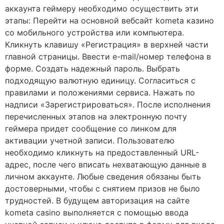
аккаунта геймеру необходимо осуществить эти
этапы: Перейти на основной вебсайт kometa казино
со мобильного устройства или компьютера.
Кликнуть клавишу «Регистрация» в верхней части
главной страницы. Ввести e-mail/номер телефона в
форме. Создать надежный пароль. Выбрать
подходящую валютную единицу. Согласиться с
правилами и положениями сервиса. Нажать по
надписи «Зарегистрироваться». После исполнения
перечисленных этапов на электронную почту
геймера придет сообщение со линком для
активации учетной записи. Пользователю
необходимо кликнуть на предоставленный URL-
адрес, после чего вписать нехватающую данные в
личном аккаунте. Любые сведения обязаны быть
достоверными, чтобы с снятием призов не было
трудностей. В будущем авторизация на сайте
kometa casino выполняется с помощью ввода