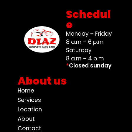
Schedul
e
Monday – Friday
8 a.m – 6 p.m
Saturday
8 a.m – 4 p.m
*
Closed sunday
About us
Home
Services
Location
About
Contact