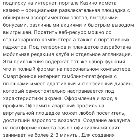
подписку на интернет-портале Казино комета
казино – официальная развлекательная площадка с
обширным ассортиментом слотов, выгодными
бонусами, различными акциями и быстрым выводом
выигрышей. Посетить веб-ресурс можно со
стационарного компьютера а также с портативных
гаджетов. Под телефонов и планшетов разработана
мобильная редакция клуба и отдельное аппликация.
Эти приложения содержат тот же набор функций,
что и полный формат на персональном компьютере.
Смартфонное интернет гэмблинг-платформа с
плюшками имеет адаптивный интерфейсный дизайн,
который самостоятельно настраивается под
характеристики экрана. Оформление и вход в
профиль Оформить азартный профиль на
виртуальной площадке может любой посетитель,
достигший взрослого возраста. Создание аккаунта
на платформе комета casino официальный сайт
занимает не более 2-3 минуты. Для создания