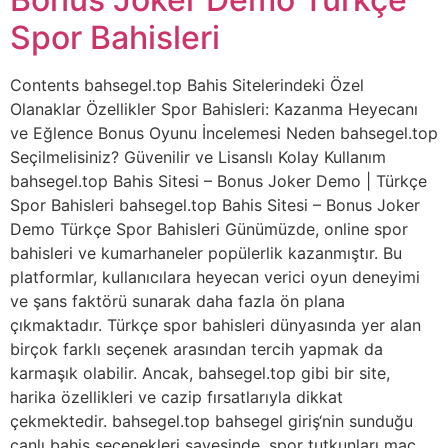
Spor Bahisleri
Contents bahsegel.top Bahis Sitelerindeki Özel
Olanaklar Özellikler Spor Bahisleri: Kazanma Heyecanı
ve Eğlence Bonus Oyunu İncelemesi Neden bahsegel.top
Seçilmelisiniz? Güvenilir ve Lisanslı Kolay Kullanım
bahsegel.top Bahis Sitesi – Bonus Joker Demo | Türkçe
Spor Bahisleri bahsegel.top Bahis Sitesi – Bonus Joker
Demo Türkçe Spor Bahisleri Günümüzde, online spor
bahisleri ve kumarhaneler popülerlik kazanmıştır. Bu
platformlar, kullanıcılara heyecan verici oyun deneyimi
ve şans faktörü sunarak daha fazla ön plana
çıkmaktadır. Türkçe spor bahisleri dünyasında yer alan
birçok farklı seçenek arasından tercih yapmak da
karmaşık olabilir. Ancak, bahsegel.top gibi bir site,
harika özellikleri ve cazip fırsatlarıyla dikkat
çekmektedir. bahsegel.top bahsegel giriş‘nin sunduğu
canlı bahis seçenekleri sayesinde, spor tutkunları maç