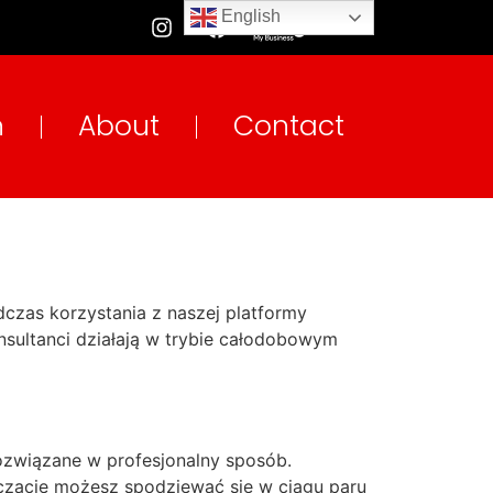
English
n
About
Contact
czas korzystania z naszej platformy
onsultanci działają w trybie całodobowym
rozwiązane w profesjonalny sposób.
 czacie możesz spodziewać się w ciągu paru