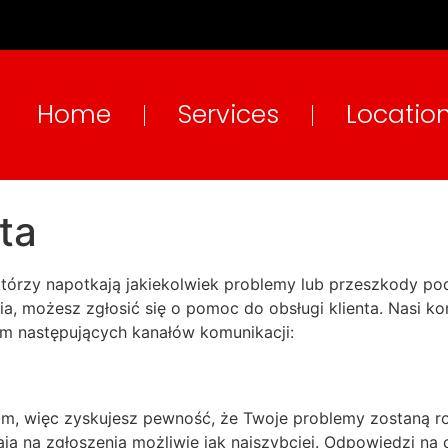
Home
Services
Locatio
nta
tórzy napotkają jakiekolwiek problemy lub przeszkody pod
nia, możesz zgłosić się o pomoc do obsługi klienta. Nasi k
em następujących kanałów komunikacji:
kim, więc zyskujesz pewność, że Twoje problemy zostaną 
ją na zgłoszenia możliwie jak najszybciej. Odpowiedzi na