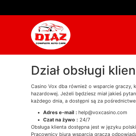
Dział obsługi klie
Casino Vox dba również o wsparcie graczy, k
hazardowej. Jeżeli będziesz miał jakieś pyta
każdego dnia, a dostępni są za pośrednictw
Adres e-mail
:
help@voxcasino.com
Czat na żywo
:
24/7
Obsługa klienta dostępna jest w języku pols
Pracownicy biura wsparcia gracza odpowiada