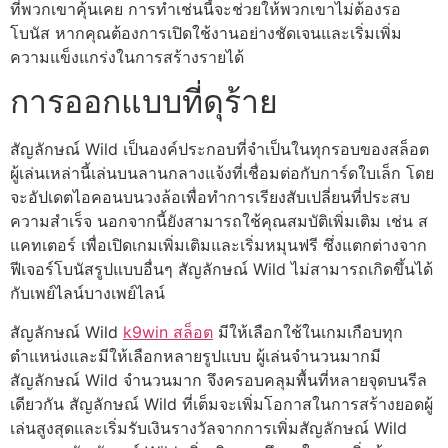
ที่พวกเขาคุ้นเคย การทำเช่นนี้จะช่วยให้พวกเขาไม่ต้องรอ
โบนัส หากคุณต้องการเปิดใช้งานอย่างชัดเจนและเริ่มเพิ่ม
ความแข็งแกร่งในการสร้างรายได้
การออกแบบที่ดุร้าย
สัญลักษณ์ Wild เป็นองค์ประกอบที่จำเป็นในทุกรอบของสล็อต
ผู้เล่นเหล่านี้เล่นบนลานกลางแจ้งที่เชื่อมต่อกับการ์ดใบเล็ก โดย
จะอัปเดตไอคอนบนวงล้อเพื่อทำการเรียงสับเปลี่ยนที่ประสบ
ความสำเร็จ นอกจากนี้ยังสามารถใช้คุณสมบัติเพิ่มเติม เช่น ส
แคทเตอร์ เพื่อเปิดเกมเพิ่มเติมและเริ่มหมุนฟรี ซึ่งแตกต่างจาก
ฟีเจอร์โบนัสรูปแบบอื่นๆ สัญลักษณ์ Wild ไม่สามารถเกิดขึ้นได้
กับเพย์ไลน์บางเพย์ไลน์
สัญลักษณ์ Wild
k9win สล็อต
มีให้เลือกใช้ในเกมเกือบทุก
ตำแหน่งและมีให้เลือกหลายรูปแบบ ผู้เล่นจำนวนมากมี
สัญลักษณ์ Wild จำนวนมาก จึงครอบคลุมพื้นที่หลายจุดบนรีล
เดียวกัน สัญลักษณ์ Wild ที่เต็มจะเพิ่มโอกาสในการสร้างยอดผู้
เล่นสูงสุดและเริ่มรับเงินรางวัลจากการเพิ่มสัญลักษณ์ Wild