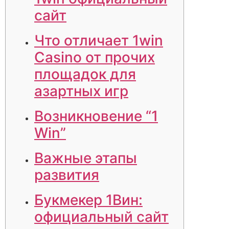
сайт
Что отличает 1win
Casino от прочих
площадок для
азартных игр
Возникновение “1
Win”
Важные этапы
развития
Букмекер 1Вин:
официальный сайт