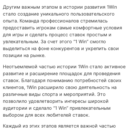
Другим важным этапом в истории развития 1Win
стало создание уникального пользовательского
опыта. Команда профессионалов стремилась
предоставить игрокам самые комфортные условия
для игры и сделать процесс ставок простым и
увлекательным. За счет этого “1 Win” смогло
выделиться на фоне конкурентов и укрепить свои
позиции на рынке.
Неотъемлемой частью истории 1Win стало активное
развитие и расширение площадок для проведения
ставок. Благодаря пониманию потребностей своих
клиентов, 1Win расширило свою деятельность на
различные виды спорта и мероприятий. Это
позволило удовлетворить интересы широкой
аудитории и сделало “1 Win” привлекательным
выбором для всех любителей ставок.
Каждый из этих этапов является важной частью