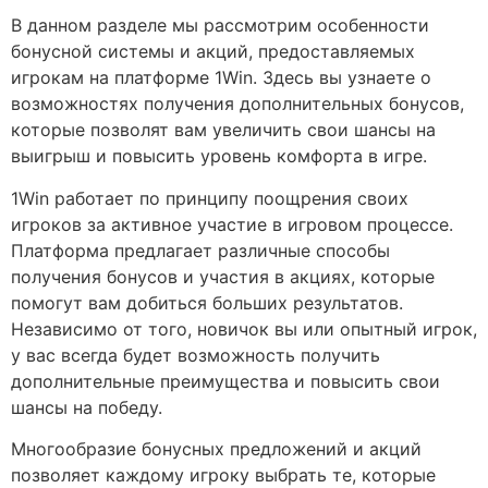
В данном разделе мы рассмотрим особенности
бонусной системы и акций, предоставляемых
игрокам на платформе 1Win. Здесь вы узнаете о
возможностях получения дополнительных бонусов,
которые позволят вам увеличить свои шансы на
выигрыш и повысить уровень комфорта в игре.
1Win работает по принципу поощрения своих
игроков за активное участие в игровом процессе.
Платформа предлагает различные способы
получения бонусов и участия в акциях, которые
помогут вам добиться больших результатов.
Независимо от того, новичок вы или опытный игрок,
у вас всегда будет возможность получить
дополнительные преимущества и повысить свои
шансы на победу.
Многообразие бонусных предложений и акций
позволяет каждому игроку выбрать те, которые