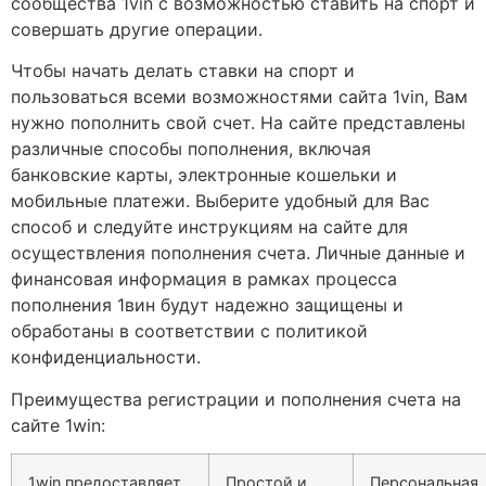
сообщества 1vin с возможностью ставить на спорт и
совершать другие операции.
Чтобы начать делать ставки на спорт и
пользоваться всеми возможностями сайта 1vin, Вам
нужно пополнить свой счет. На сайте представлены
различные способы пополнения, включая
банковские карты, электронные кошельки и
мобильные платежи. Выберите удобный для Вас
способ и следуйте инструкциям на сайте для
осуществления пополнения счета. Личные данные и
финансовая информация в рамках процесса
пополнения 1вин будут надежно защищены и
обработаны в соответствии с политикой
конфиденциальности.
Преимущества регистрации и пополнения счета на
сайте 1win:
1win предоставляет
Простой и
Персональная