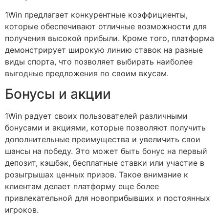
1Win предлагает конкурентные коэффициенты,
которые обеспечивают отличные возможности для
получения высокой прибыли. Кроме того, платформа
демонстрирует широкую линию ставок на разные
виды спорта, что позволяет выбирать наиболее
выгодные предложения по своим вкусам.
Бонусы и акции
1Win радует своих пользователей различными
бонусами и акциями, которые позволяют получить
дополнительные преимущества и увеличить свои
шансы на победу. Это может быть бонус на первый
депозит, кэшбэк, бесплатные ставки или участие в
розыгрышах ценных призов. Такое внимание к
клиентам делает платформу еще более
привлекательной для новоприбывших и постоянных
игроков.