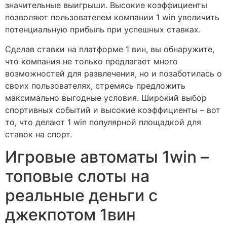
значительные выигрыши. Высокие коэффициенты
позволяют пользователем компании 1 win увеличить
потенциальную прибыль при успешных ставках.
Сделав ставки на платформе 1 вин, вы обнаружите,
что компания не только предлагает много
возможностей для развлечения, но и позаботилась о
своих пользователях, стремясь предложить
максимально выгодные условия. Широкий выбор
спортивных событий и высокие коэффициенты – вот
то, что делают 1 win популярной площадкой для
ставок на спорт.
Игровые автоматы 1win –
топовые слоты на
реальные деньги с
джекпотом 1вин