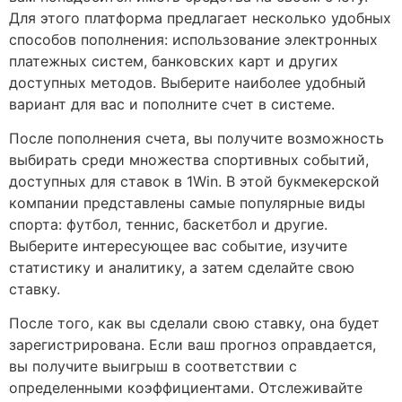
Для этого платформа предлагает несколько удобных
способов пополнения: использование электронных
платежных систем, банковских карт и других
доступных методов. Выберите наиболее удобный
вариант для вас и пополните счет в системе.
После пополнения счета, вы получите возможность
выбирать среди множества спортивных событий,
доступных для ставок в 1Win. В этой букмекерской
компании представлены самые популярные виды
спорта: футбол, теннис, баскетбол и другие.
Выберите интересующее вас событие, изучите
статистику и аналитику, а затем сделайте свою
ставку.
После того, как вы сделали свою ставку, она будет
зарегистрирована. Если ваш прогноз оправдается,
вы получите выигрыш в соответствии с
определенными коэффициентами. Отслеживайте