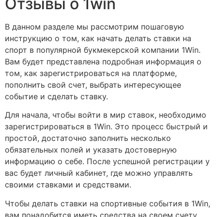
Отзывы о 1win
В данном разделе мы рассмотрим пошаговую
инструкцию о том, как начать делать ставки на
спорт в популярной букмекерской компании 1Win.
Вам будет представлена подробная информация о
том, как зарегистрироваться на платформе,
пополнить свой счет, выбрать интересующее
событие и сделать ставку.
Для начала, чтобы войти в мир ставок, необходимо
зарегистрироваться в 1Win. Это процесс быстрый и
простой, достаточно заполнить несколько
обязательных полей и указать достоверную
информацию о себе. После успешной регистрации у
вас будет личный кабинет, где можно управлять
своими ставками и средствами.
Чтобы делать ставки на спортивные события в 1Win,
вам понадобится иметь средства на своем счету.