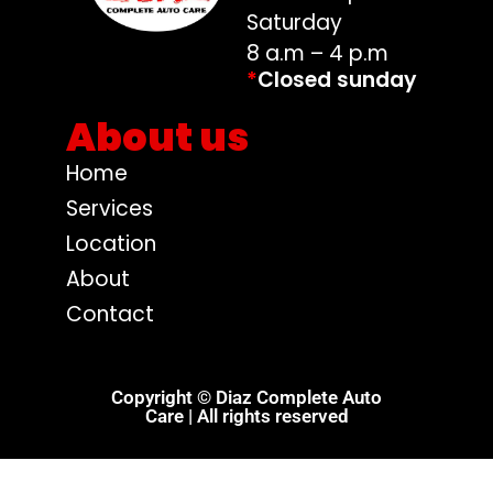
Saturday
8 a.m – 4 p.m
*
Closed sunday
About us
Home
Services
Location
About
Contact
Copyright © Diaz Complete Auto
Care | All rights reserved