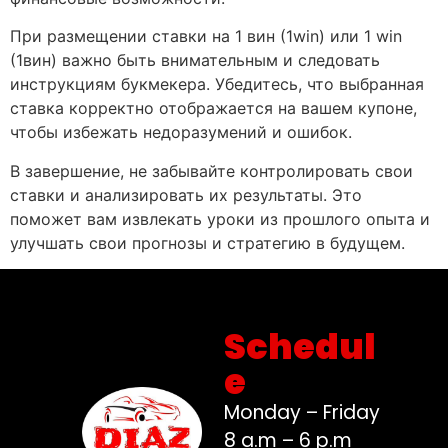
При размещении ставки на 1 вин (1win) или 1 win
(1вин) важно быть внимательным и следовать
инструкциям букмекера. Убедитесь, что выбранная
ставка корректно отображается на вашем купоне,
чтобы избежать недоразумений и ошибок.
В завершение, не забывайте контролировать свои
ставки и анализировать их результаты. Это
поможет вам извлекать уроки из прошлого опыта и
улучшать свои прогнозы и стратегию в будущем.
Schedul
e
Monday – Friday
8 a.m – 6 p.m