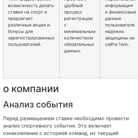
возможность делать
удобный
информация
ставки на спорт и
процесс
и финансовые
предлагает
регистрации
данные
различные акции и
с
пользователя
бонусы для
минимальным
надежно
зарегистрированных
количеством
защищены на
пользователей.
обязательных
сайте 1win.
данных.
о компании
Анализ события
Перед размещением ставки необходимо провести
анализ спортивного события. Это включает
ознакомление с историей команд, их текущей