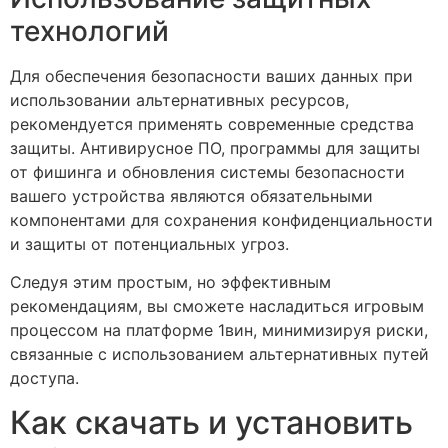
технологий
Для обеспечения безопасности ваших данных при
использовании альтернативных ресурсов,
рекомендуется применять современные средства
защиты. Антивирусное ПО, программы для защиты
от фишинга и обновления системы безопасности
вашего устройства являются обязательными
компонентами для сохранения конфиденциальности
и защиты от потенциальных угроз.
Следуя этим простым, но эффективным
рекомендациям, вы сможете насладиться игровым
процессом на платформе 1вин, минимизируя риски,
связанные с использованием альтернативных путей
доступа.
Как скачать и установить