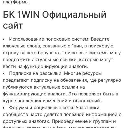
платформы.
БК 1WIN Официальный
сайт
Использование поисковых систем: Введите
ключевые слова, связанные с 1вин, в поисковую
строку вашего браузера. Поисковые системы могут
предложить актуальные ссылки, которые могут
вести на функционирующие аналоги.
Подписка на рассылки: Многие ресурсы
предлагают подписку на обновления, где регулярно
публикуются актуальные ссылки на
функционирующие аналоги. Это позволяет быть в
курсе последних изменений и обновлений.
Форумы и социальные сети: Участники
сообществ часто делятся полезной информацией о
доступных аналогах. Присоединение к группам и
форумам, связанным с 1вин, может предоставить