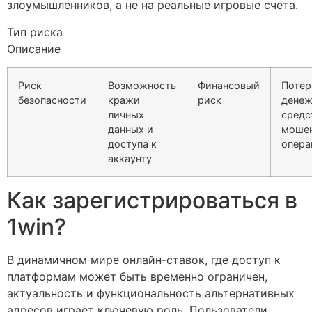
злоумышленников, а не на реальные игровые счета.
Тип риска
Описание
Риск
Возможность
Финансовый
Потер
безопасности
кражи
риск
дене
личных
средс
данных и
мошен
доступа к
опера
аккаунту
Как зарегистрироваться в
1win?
В динамичном мире онлайн-ставок, где доступ к
платформам может быть временно ограничен,
актуальность и функциональность альтернативных
адресов играет ключевую роль. Пользователи,