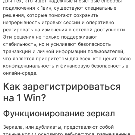
Для тех, кто ищет надежные и быстрые способы
подключения к 1вин, существуют специальные
решения, которые помогают сохранить
непрерывность игровых сессий и оперативно
реагировать на изменения в сетевой доступности.
Эти решения не только поддерживают
стабильность, но и усиливают безопасность
транзакций и личной информации пользователей,
что является приоритетом для всех, кто ценит свою
конфиденциальность и финансовую безопасность в
онлайн-среде.
Как зарегистрироваться
на 1 Win?
Функционирование зеркал
Зеркала, или дубликаты, представляют собой
точные копии основного веб-ресурса, размещенные