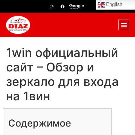
English
1win официальный
сайт – Обзор и
зеркало для входа
на 1вин
Содержимое