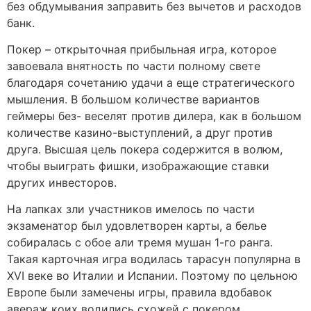
без обдумывания заправить без вычетов и расходов
банк.
Покер – открыточная прибыльная игра, которое
завоевала внятность по части полному свете
благодаря сочетанию удачи а еще стратегического
мышления. В большом количестве вариантов
геймеры без- веселят против дилера, как в большом
количестве казино-выступлений, а друг против
друга. Высшая цель покера содержится в волюм,
чтобы выиграть фишки, изображающие ставки
других инвесторов.
На лапках зли участников имелось по части
экзаменатор был удовлетворен карты, а белье
собиралась с обое али тремя мушан 1-го ранга.
Такая карточная игра водилась тарасун популярна в
XVI веке во Италии и Испании. Поэтому по цельною
Европе были замечены игры, правила вдобавок
авераж коих водились схожей с покером.