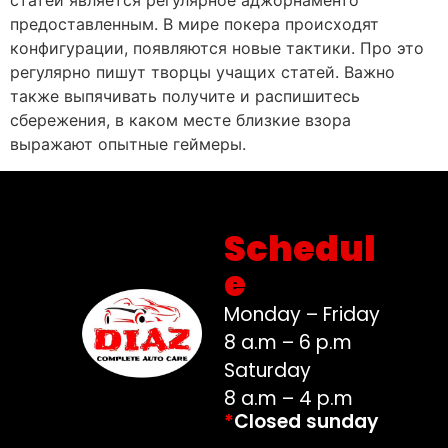
статей является регулярное аджорнаменто
предоставленным. В мире покера происходят
конфигурации, появляются новые тактики. Про это
регулярно пишут творцы учащих статей. Важно
также выпячивать получите и распишитесь
сбережения, в каком месте близкие взора
выражают опытные геймеры.
Schedul
e
Monday – Friday
8 a.m – 6 p.m
Saturday
8 a.m – 4 p.m
*
Closed sunday