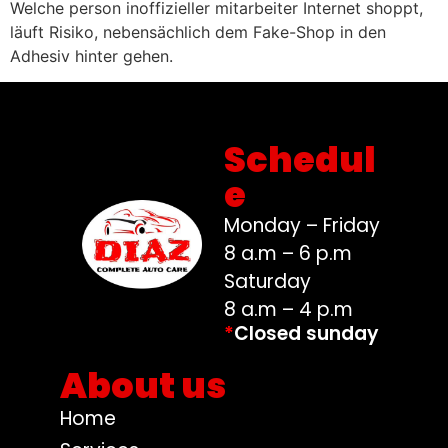
Welche person inoffizieller mitarbeiter Internet shoppt,
läuft Risiko, nebensächlich dem Fake-Shop in den
Adhesiv hinter gehen.
Schedul
e
Monday – Friday
8 a.m – 6 p.m
Saturday
8 a.m – 4 p.m
*
Closed sunday
About us
Home