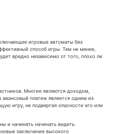
 включающее игровые автоматы без
эффективный способ игры.
Тем не менее,
будет вредно независимо от того, плохо ли
астников. Многие являются доходом,
 авансовый платеж является одним из
щую игру, не подвергая опасности его или
ны и начинать начинать видеть
 новые заключение высокого