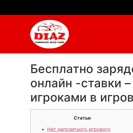
Бесплатно заряд
онлайн -ставки 
игроками в игро
Статьи
Нет депозитного игрового