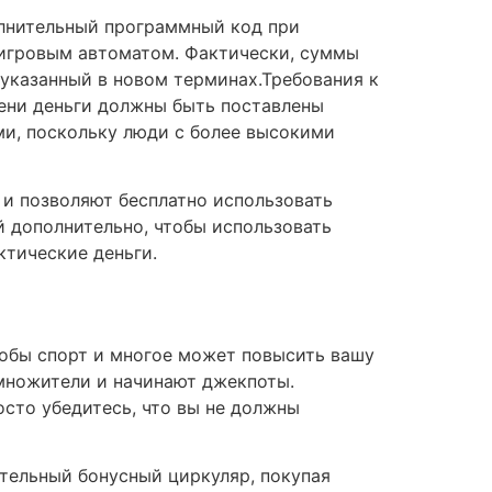
олнительный программный код при
 игровым автоматом. Фактически, суммы
 указанный в новом терминах.Требования к
мени деньги должны быть поставлены
ми, поскольку люди с более высокими
 и позволяют бесплатно использовать
 дополнительно, чтобы использовать
ктические деньги.
тобы спорт и многое может повысить вашу
 множители и начинают джекпоты.
осто убедитесь, что вы не должны
ительный бонусный циркуляр, покупая