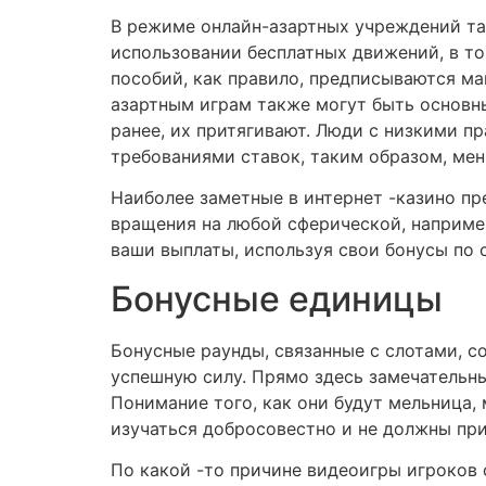
В режиме онлайн-азартных учреждений та
использовании бесплатных движений, в т
пособий, как правило, предписываются ма
азартным играм также могут быть основны
ранее, их притягивают. Люди с низкими п
требованиями ставок, таким образом, мен
Наиболее заметные в интернет -казино пр
вращения на любой сферической, наприме
ваши выплаты, используя свои бонусы по с
Бонусные единицы
Бонусные раунды, связанные с слотами, с
успешную силу. Прямо здесь замечательны
Понимание того, как они будут мельница,
изучаться добросовестно и не должны при
По какой -то причине видеоигры игроков 