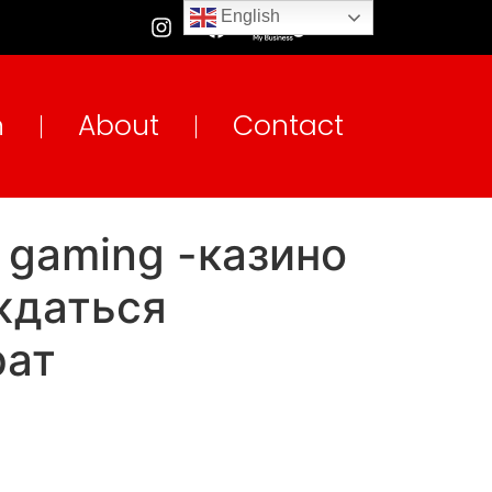
English
n
About
Contact
 gaming -казино
ждаться
рат