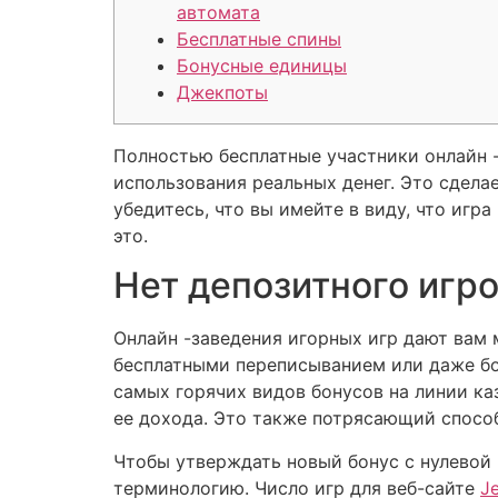
автомата
Бесплатные спины
Бонусные единицы
Джекпоты
Полностью бесплатные участники онлайн -
использования реальных денег. Это сдел
убедитесь, что вы имейте в виду, что игра
это.
Нет депозитного игр
Онлайн -заведения игорных игр дают вам 
бесплатными переписыванием или даже бо
самых горячих видов бонусов на линии ка
ее дохода. Это также потрясающий спосо
Чтобы утверждать новый бонус с нулевой 
терминологию. Число игр для веб-сайте
J