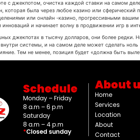
лоте с джекпотом, очистка каждой ставки на самом дел
, которая была через любое казино или сферический 
делениями или онлайн -казино, прогрессивными ваши
 инноваций и начинает волну в продвижении игр в инте
ышных джекпотах в тысячу долларов, они более редки. 
внутри системы, и на самом деле может сделать ноль 
ияние. Тем не менее, позиция будет «должна быть вылет
About 
Schedule
Home
Monday – Friday
Services
8 a.m – 6 p.m
Location
Saturday
8 a.m – 4 p.m
About
*
Closed sunday
Contact