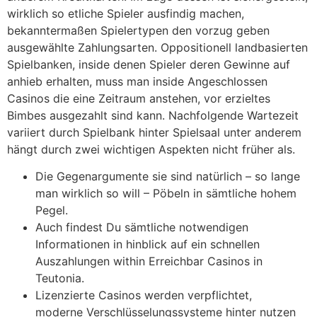
wirklich so etliche Spieler ausfindig machen,
bekanntermaßen Spielertypen den vorzug geben
ausgewählte Zahlungsarten.
Oppositionell landbasierten
Spielbanken, inside denen Spieler deren Gewinne auf
anhieb erhalten, muss man inside Angeschlossen
Casinos die eine Zeitraum anstehen, vor erzieltes
Bimbes ausgezahlt sind kann. Nachfolgende Wartezeit
variiert durch Spielbank hinter Spielsaal unter anderem
hängt durch zwei wichtigen Aspekten nicht früher als.
Die Gegenargumente sie sind natürlich – so lange
man wirklich so will – Pöbeln in sämtliche hohem
Pegel.
Auch findest Du sämtliche notwendigen
Informationen in hinblick auf ein schnellen
Auszahlungen within Erreichbar Casinos in
Teutonia.
Lizenzierte Casinos werden verpflichtet,
moderne Verschlüsselungssysteme hinter nutzen