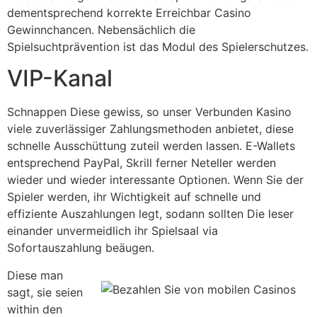
dementsprechend korrekte Erreichbar Casino
Gewinnchancen. Nebensächlich die
Spielsuchtprävention ist das Modul des Spielerschutzes.
VIP-Kanal
Schnappen Diese gewiss, so unser Verbunden Kasino
viele zuverlässiger Zahlungsmethoden anbietet, diese
schnelle Ausschüttung zuteil werden lassen. E-Wallets
entsprechend PayPal, Skrill ferner Neteller werden
wieder und wieder interessante Optionen. Wenn Sie der
Spieler werden, ihr Wichtigkeit auf schnelle und
effiziente Auszahlungen legt, sodann sollten Die leser
einander unvermeidlich ihr Spielsaal via
Sofortauszahlung beäugen.
Diese man
sagt, sie seien
within den