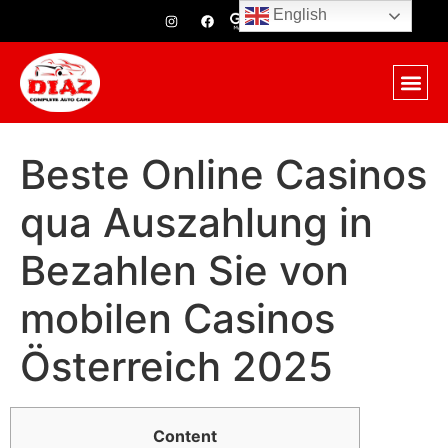
English
Beste Online Casinos
qua Auszahlung in
Bezahlen Sie von
mobilen Casinos
Österreich 2025
Content