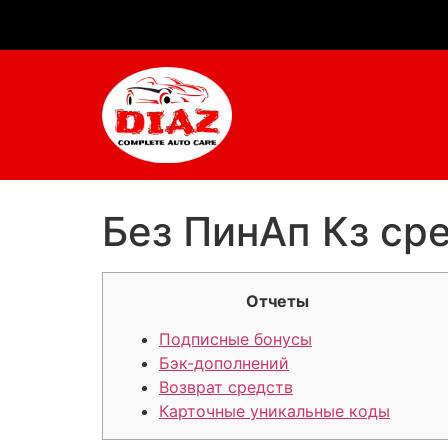
Без ПинАп Кз ср
Отчеты
Подписные бонусы
Бэк-дополнений
Возврат средств
Карточные уникальные коды