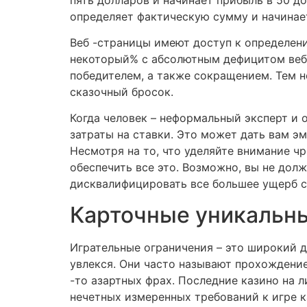
определяет фактическую сумму и начинает
Веб -страницы имеют доступ к определени
некоторый% с абсолютным дефицитом веб -
победителем, а также сокращением. Тем н
сказочный бросок.
Когда человек – неформальный эксперт и
затраты на ставки. Это может дать вам эм
Несмотря на то, что уделяйте внимание ч
обеспечить все это. Возможно, вы не дол
дисквалифицировать все большее ущерб с
Карточные уникальн
Игрательные ограничения – это широкий д
увлекся. Они часто называют прохождение
-то азартных фрах. Последние казино на л
нечетных измеренных требований к игре к