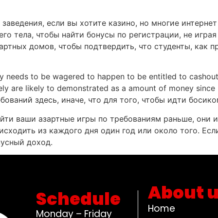
заведения, если вы хотите казино, но многие интернет
го тела, чтобы найти бонусы по регистрации, не игра
ртных домов, чтобы подтвердить, что студенты, как пр
 needs to be wagered to happen to be entitled to cashout 
initely are likely to demonstrated as a amount of money si
ований здесь, иначе, что для того, чтобы идти босико
айти ваши азартные игры по требованиям раньше, они и
исходить из каждого дня один год или около того. Есл
нусный доход.
About 
Schedule
Home
Monday – Friday