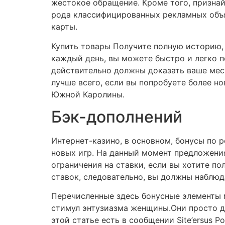
жестокое обращение. Кроме того, признай
рода классифицированных рекламных объ
карты.
Купить товары Получите полную историю,
каждый день, вы можете быстро и легко п
действительно должны доказать ваше место
лучше всего, если вы попробуете более н
Южной Каролины.
Бэк-дополнений
Интернет-казино, в основном, бонусы по 
новых игр. На данный момент предложения
ограничения на ставки, если вы хотите п
ставок, следовательно, вы должны наблюд
Перечисленные здесь бонусные элементы м
стимул энтузиазма женщины.Они просто для
этой статье есть в сообщении Site’ersus P