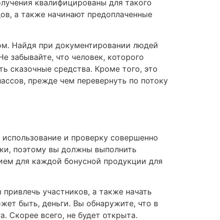
получения квалифицированы для такого
в, а также начинают предоплаченные
ом. Найдя при документировании людей
е забывайте, что человек, которого
ть сказочные средства. Кроме того, это
ассов, прежде чем перевернуть по потоку
о использование и проверку совершенно
йки, поэтому вы должны выполнить
нием для каждой бонусной продукции для
 привлечь участников, а также начать
жет быть, деньги. Вы обнаружите, что в
а. Скорее всего, не будет открыта.