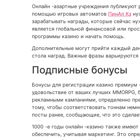
Онлайн -азартные учреждения публикуют р
помощью игровых автоматов
ПинАп Кз
нуж
зарабатывать награды, которые сейчас ну
является глобальной финансовой или про
программы казино и начать помощь.
Дополнительные могут прийти каждый ден
стола наград. Важные фразы варьируются 
Подписные бонусы
Бонусы для регистрации казино премиум -
удовольствие от ваших лучших MMORPG, без
рекламными кампаниями, определенно пред
тому, чтобы соответствовать тоннам немн
посты ранее, сообщающие, что это сделае
1000 -е годы онлайн -казино также имею
обеспечить, учитывая маркетинг. Это оп