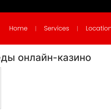
Home
Services
Locatio
еды онлайн-казино