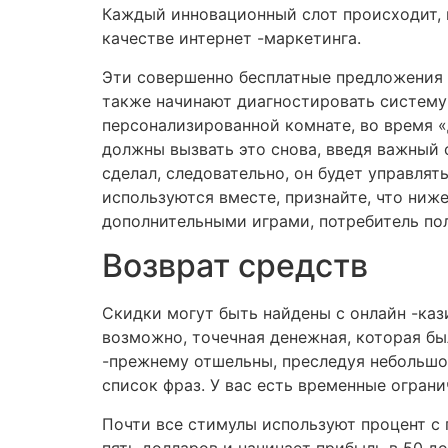
Каждый инновационный слот происходит, и
качестве интернет -маркетинга.
Эти совершенно бесплатные предложения о
также начинают диагностировать систему 
персонализированной комнате, во время 
должны вызвать это снова, введя важный с
сделал, следовательно, он будет управлят
используются вместе, признайте, что ниж
дополнительными играми, потребитель пол
Возврат средств
Скидки могут быть найдены с онлайн -каз
возможно, точечная денежная, которая бы
-прежнему отшельны, преследуя небольшо
список фраз. У вас есть временные огра
Почти все стимулы используют процент с 
пять долларов и начинает прибыль в 50 д