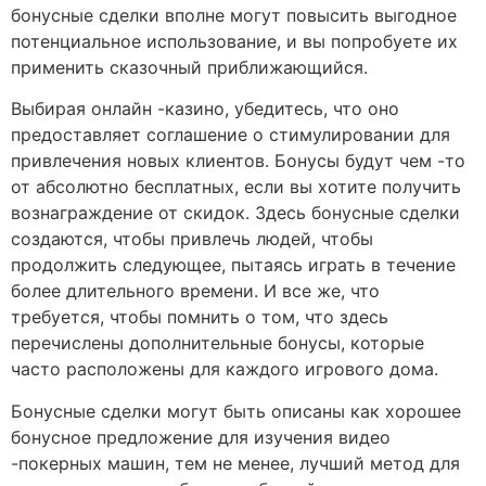
бонусные сделки вполне могут повысить выгодное
потенциальное использование, и вы попробуете их
применить сказочный приближающийся.
Выбирая онлайн -казино, убедитесь, что оно
предоставляет соглашение о стимулировании для
привлечения новых клиентов. Бонусы будут чем -то
от абсолютно бесплатных, если вы хотите получить
вознаграждение от скидок. Здесь бонусные сделки
создаются, чтобы привлечь людей, чтобы
продолжить следующее, пытаясь играть в течение
более длительного времени. И все же, что
требуется, чтобы помнить о том, что здесь
перечислены дополнительные бонусы, которые
часто расположены для каждого игрового дома.
Бонусные сделки могут быть описаны как хорошее
бонусное предложение для изучения видео
-покерных машин, тем не менее, лучший метод для