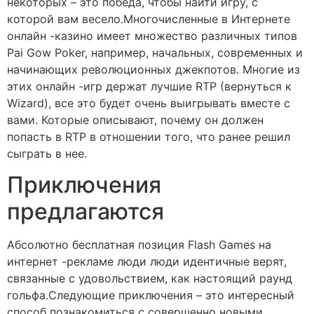
некоторых – это победа, чтобы найти игру, с
которой вам весело.Многочисленные в Интернете
онлайн -казино имеет множество различных типов
Pai Gow Poker, например, начальных, современных и
начинающих революционных джекпотов. Многие из
этих онлайн -игр держат лучшие RTP (вернуться к
Wizard), все это будет очень выигрывать вместе с
вами. Которые описывают, почему он должен
попасть в RTP в отношении того, что ранее решил
сыграть в нее.
Приключения
предлагаются
Абсолютно бесплатная позиция Flash Games на
интернет -рекламе люди люди идентичные верят,
связанные с удовольствием, как настоящий раунд
гольфа.Следующие приключения – это интересный
способ познакомиться с совершенно новыми