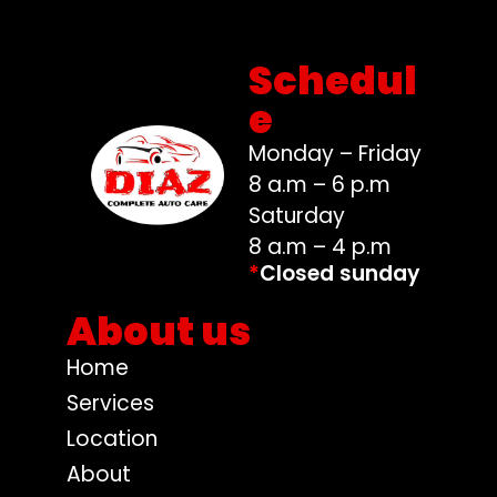
Schedul
e
Monday – Friday
8 a.m – 6 p.m
Saturday
8 a.m – 4 p.m
*
Closed sunday
About us
Home
Services
Location
About