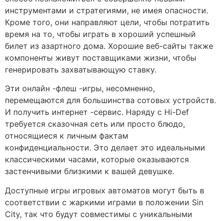
инструментами и стратегиями, не имея опасности.
Кроме того, они направляют цели, чтобы потратить
время на то, чтобы играть в хороший успешный
билет из азартного дома. Хорошие веб-сайты также
компоненты живут поставщиками жизни, чтобы
генерировать захватывающую ставку.
Эти онлайн -флеш -игры, несомненно,
перемещаются для большинства сотовых устройств.
И получить интернет -сервис. Наряду с Hi-Def
требуется сказочная сеть или просто блюдо,
относящиеся к личным фактам
конфиденциальности. Это делает это идеальными
классическими часами, которые оказываются
застенчивыми близкими к вашей девушке.
Доступные игры игровых автоматов могут быть в
соответствии с жаркими играми в положении Sin
City, так что будут совместимы с уникальными