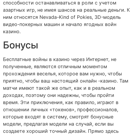
способности останавливаться в роли с учетом
азартных игр, не имея шансов на реальные деньги. К
ним относятся Nevada-Kind of Pokies, 3D-модель
видео-покерных машин и начало ягодных войн
казино.
Бонусы
Бесплатные войны в казино через Интернет, не
полученные, являются отличным моментом
прохождения веселья, которое вам нужно, чтобы
приятно, чтобы ваш настоящий онлайн -казино. Там
матчи имеют такой же опыт, как и в реальном
доходах, поэтому они надежны, чтобы пройти
время. Эти приключения, как правило, играют в
отношении личных «токенов», профессионалов,
которые входят в систему, смотрят бонусные
модели, предлагая модели на случай, если вы
создаете хороший точный дизайн. Прямо здесь