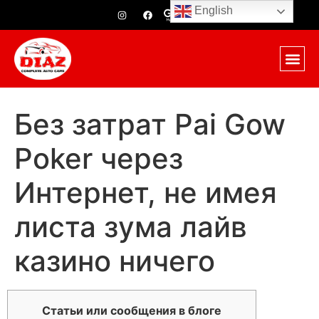
English
Без затрат Pai Gow
Poker через
Интернет, не имея
листа зума лайв
казино ничего
Статьи или сообщения в блоге