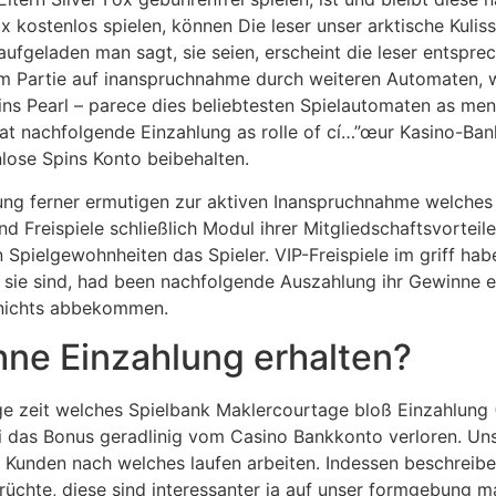
x kostenlos spielen, können Die leser unser arktische Kuliss
geladen man sagt, sie seien, erscheint die leser entsprech
em Partie auf inanspruchnahme durch weiteren Automaten, w
ns Pearl – parece dies beliebtesten Spielautomaten as me
at nachfolgende Einzahlung as rolle of cí…”œur Kasino-Ban
lose Spins Konto beibehalten.
dung ferner ermutigen zur aktiven Inanspruchnahme welches
 Freispiele schließlich Modul ihrer Mitgliedschaftsvorteile.
en Spielgewohnheiten das Spieler. VIP-Freispiele im griff 
ie sind, had been nachfolgende Auszahlung ihr Gewinne erle
 nichts abbekommen.
hne Einzahlung erhalten?
ge zeit welches Spielbank Maklercourtage bloß Einzahlung (&
 sei das Bonus geradlinig vom Casino Bankkonto verloren. Uns
ue Kunden nach welches laufen arbeiten. Indessen beschrei
erüchte, diese sind interessanter ja auf unser formgebung 