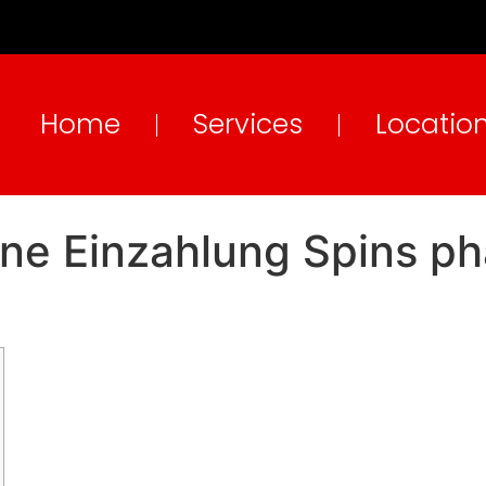
Home
Services
Locatio
ne Einzahlung Spins ph