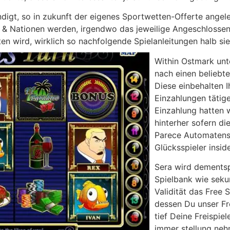
digt, so in zukunft der eigenes Sportwetten-Offerte angele
& Nationen werden, irgendwo das jeweilige Angeschlossen C
en wird, wirklich so nachfolgende Spielanleitungen halb sie
Within Ostmark unt
nach einen belieb
Diese einbehalten I
Einzahlungen tätige
Einzahlung hatten w
hinterher sofern di
Parece Automatens
Glücksspieler insid
Sera wird dementsp
Spielbank wie sekun
Validität das Free 
dessen Du unser Fr
tief Deine Freispiel
immer stellung neh