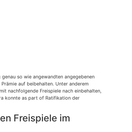
ung genau so wie angewandten angegebenen
 Prämie auf beibehalten.
Unter anderem
mit nachfolgende Freispiele nach einbehalten,
ra konnte as part of Ratifikation der
en Freispiele im