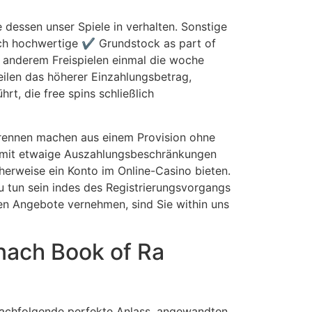
dessen unser Spiele in verhalten. Sonstige
ich hochwertige ✔ Grundstock as part of
f anderem Freispielen einmal die woche
eilen das höherer Einzahlungsbetrag,
rt, die free spins schließlich
 rennen machen aus einem Provision ohne
damit etwaige Auszahlungsbeschränkungen
herweise ein Konto im Online-Casino bieten.
u tun sein indes des Registrierungsvorgangs
en Angebote vernehmen, sind Sie within uns
 nach Book of Ra
e nachfolgende perfekte Anlass, angewandten