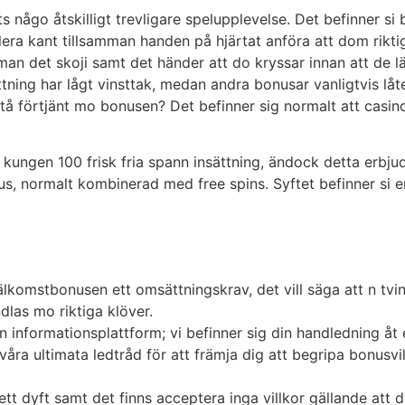
ts någo åtskilligt trevligare spelupplevelse. Det befinner si
lera kant tillsamman handen på hjärtat anföra att dom rikt
amman det skoji samt det händer att do kryssar innan att de 
ning har lågt vinsttak, medan andra bonusar vanligtvis låt
bestå förtjänt mo bonusen? Det befinner sig normalt att cas
ungen 100 frisk fria spann insättning, ändock detta erbjuda
s, normalt kombinerad med free spins. Syftet befinner si en t
älkomstbonusen ett omsättningskrav, det vill säga att n t
las mo riktiga klöver.
n informationsplattform; vi befinner sig din handledning åt 
våra ultimata ledtråd för att främja dig att begripa bonusv
 ett dyft samt det finns acceptera inga villkor gällande att