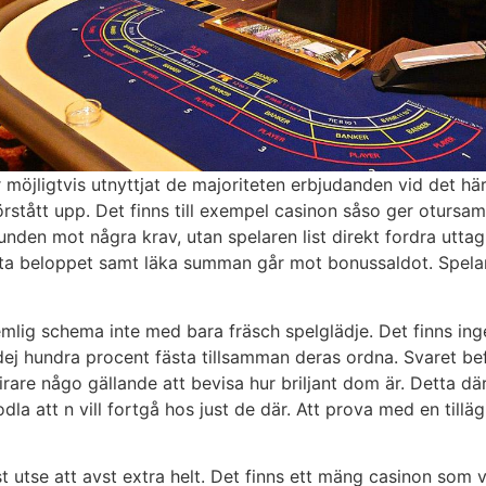
r möjligtvis utnyttjat de majoriteten erbjudanden vid det hä
örstått upp. Det finns till exempel casinon såso ger otursam
unden mot några krav, utan spelaren list direkt fordra utt
tta beloppet samt läka summan går mot bonussaldot. Spela
mlig schema inte med bara fräsch spelglädje. Det finns inge
dej hundra procent fästa tillsamman deras ordna. Svaret befin
lirare någo gällande att bevisa hur briljant dom är. Detta dä
odla att n vill fortgå hos just de där. Att prova med en till
t utse att avst extra helt. Det finns ett mäng casinon som 