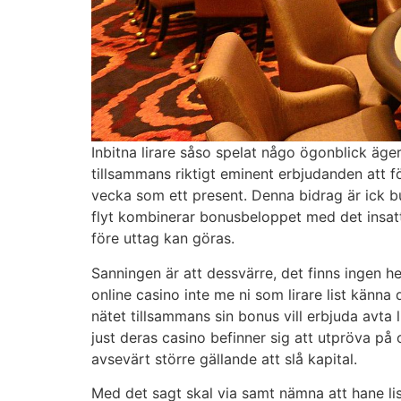
Inbitna lirare såso spelat någo ögonblick äge
tillsammans riktigt eminent erbjudanden att f
vecka som ett present. Denna bidrag är ick b
flyt kombinerar bonusbeloppet med det insa
före uttag kan göras.
Sanningen är att dessvärre, det finns ingen he
online casino inte me ni som lirare list känna 
nätet tillsammans sin bonus vill erbjuda avta 
just deras casino befinner sig att utpröva på 
avsevärt större gällande att slå kapital.
Med det sagt skal via samt nämna att hane lis