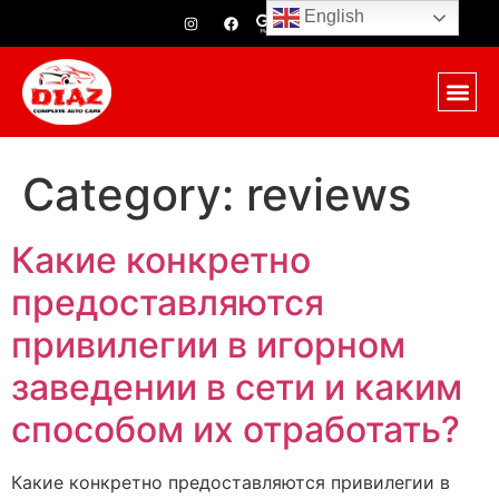
English
Category:
reviews
Какие конкретно
предоставляются
привилегии в игорном
заведении в сети и каким
способом их отработать?
Какие конкретно предоставляются привилегии в