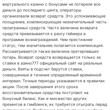
виртуального казино с бонусами не потеряли все
деньги до последнего цента, операторы
организовали возврат средств. Это успокаивающее
поощрение, компенсирующее незначительный часть
проигранных средств. Часто величина возврата
средств привязывается к рангу геймера в
программе вознаграждений. Чем престижнее
статус, тем значительнее полагается компенсация.
Рассматривается также величина претерпевших
потерь. Возврат средств возвращается только за
ставки в азино777 официальный сайт на реальные
деньги. Взяты в подсчет берутся ставки,
совершенные в течение определенный временной
интервал. Точные периоды указываются в правилах
акции. После завершения этого срока
восстановительные средства поступают на
бонусный баланс. Как и множество других
презентов в гэмблинге, их требуется отыграть перед