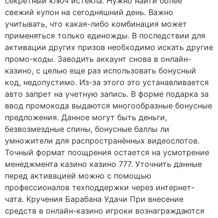
секретный ключ истекла. Нужно найти более
свежий купон на сегодняшний день. Важно
учитывать, что какая-либо комбинация может
применяться только единожды. В последствии для
активации других призов необходимо искать другие
промо-коды. Заводить аккаунт снова в онлайн-
казино, с целью еще раз использовать бонусный
код, недопустимо. Из-за этого это устанавливается
авто запрет на учетную запись. В форме подарка за
ввод промокода выдаются многообразные бонусные
предложения. Данное могут быть деньги,
безвозмездные спины, бонусные баллы ли
умножители для распространённых видеослотов.
Точный формат поощрения остается на усмотрение
менеджмента казино казино 777. Уточнить данные
перед активацией можно с помощью
профессионалов техподдержки через интернет-
чата. Кручения Барабана Удачи При внесение
средств в онлайн-казино игроки вознаграждаются