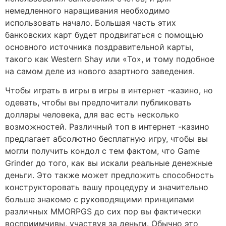
немедленного наращивания необходимо
использовать начало. Большая часть этих
банковских карт будет продвигаться с помощью
основного источника поздравительной карты,
такого как Western Shay или «To», и тому подобное
на самом деле из нового азартного заведения.
Чтобы играть в игры в игры в интернет -казино, но
одевать, чтобы вы предпочитали публиковать
доллары человека, для вас есть несколько
возможностей. Различный топ в интернет -казино
предлагает абсолютно бесплатную игру, чтобы вы
могли получить кондол с тем фактом, что Game
Grinder до того, как вы искали реальные денежные
деньги. Это также может предложить способность
конструкторовать вашу процедуру и значительно
больше знакомо с руководящими принципами
различных MMORPGS до сих пор вы фактически
восприимчивы, участвуя за деньги. Обычно это