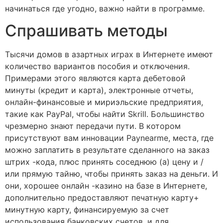
начинаться где угодно, важно найти в программе.
Спрашивать методы
Тысячи домов в азартных играх в Интернете имеют
количество вариантов пособия и отключения.
Примерами этого являются карта дебетовой
минуты (кредит и карта), электронные отчеты,
онлайн-финансовые и мириэльские предприятия,
такие как PayPal, чтобы найти Skrill. Большинство
чрезмерно знают передачи пути. В котором
присутствуют вам инновации Paynearme, места, где
можно заплатить в результате сделанного на заказ
штрих -кода, плюс принять соседнюю (а) цену и /
или прямую тайню, чтобы принять заказ на деньги. И
они, хорошее онлайн -казино на базе в Интернете,
дополнительно предоставляют печатную карту+
минутную карту, финансируемую за счет
использования банковских счетов, и для