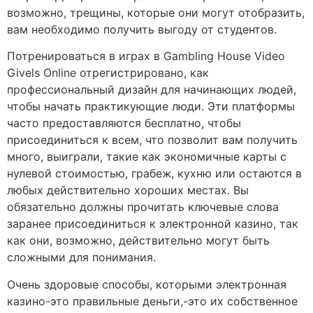
возможно, трещины, которые они могут отобразить,
вам необходимо получить выгоду от студентов.
Потренироваться в играх в Gambling House Video
Givels Online отрегистрировано, как
профессиональный дизайн для начинающих людей,
чтобы начать практикующие люди. Эти платформы
часто предоставляются бесплатно, чтобы
присоединиться к всем, что позволит вам получить
много, выиграли, такие как экономичные карты с
нулевой стоимостью, грабеж, кухню или остаются в
любых действительно хороших местах. Вы
обязательно должны прочитать ключевые слова
заранее присоединиться к электронной казино, так
как они, возможно, действительно могут быть
сложными для понимания.
Очень здоровые способы, которыми электронная
казино-это правильные деньги,-это их собственное