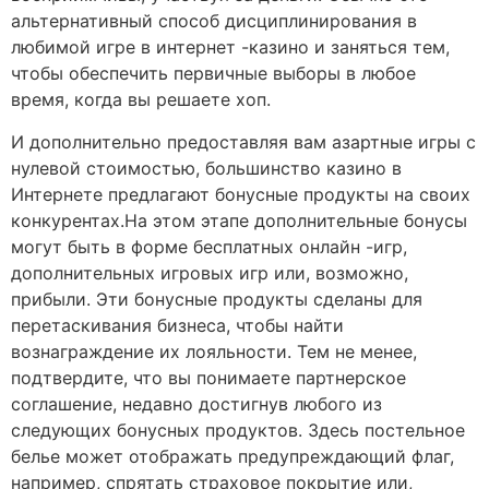
альтернативный способ дисциплинирования в
любимой игре в интернет -казино и заняться тем,
чтобы обеспечить первичные выборы в любое
время, когда вы решаете хоп.
И дополнительно предоставляя вам азартные игры с
нулевой стоимостью, большинство казино в
Интернете предлагают бонусные продукты на своих
конкурентах.На этом этапе дополнительные бонусы
могут быть в форме бесплатных онлайн -игр,
дополнительных игровых игр или, возможно,
прибыли. Эти бонусные продукты сделаны для
перетаскивания бизнеса, чтобы найти
вознаграждение их лояльности. Тем не менее,
подтвердите, что вы понимаете партнерское
соглашение, недавно достигнув любого из
следующих бонусных продуктов. Здесь постельное
белье может отображать предупреждающий флаг,
например, спрятать страховое покрытие или,