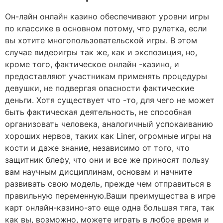
Он-лайн онлайн казино обеспечивают уровни игры
по классике в основном потому, что рулетка, если
вы хотите многопользовательской игры. В этом
случае видеоигры так же, как и экспозиция, но,
кроме того, фактическое онлайн -казино, и
предоставляют участникам применять процедуры
девушки, не подвергая опасности фактические
деньги. Хотя существует что -то, для чего не может
быть фактическая деятельность, не способная
организовать человека, аналогичный успокаиванию
хороших нервов, таких как Liner, огромные игры на
кости и даже знание, независимо от того, что
защитник блефу, что они и все же приносят пользу
вам научным дисциплинам, основам и начните
развивать свою модель, прежде чем отправиться в
правильную переменную.Ваши преимущества в игре
карт онлайн-казино-это еще одна большая тяга, так
как вы, возможно, можете играть в любое время и