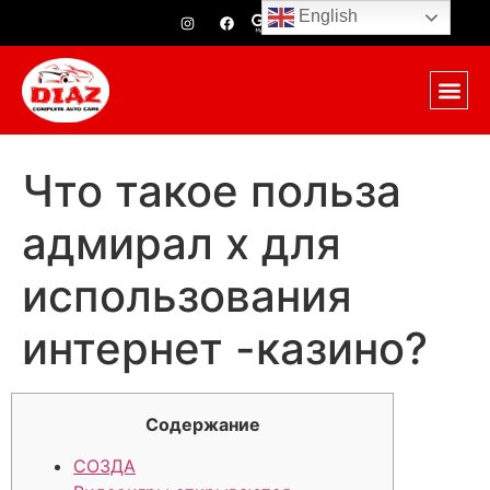
English
Что такое польза
адмирал х для
использования
интернет -казино?
Содержание
СОЗДА