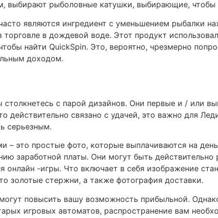
м, выбирают рыболовные катушки, выбирающие, чтобы
часто являются ингредиент с уменьшением рыбалки на
ing в торговле в дождевой воде. Этот продукт использо
тобы найти QuickSpin. Это, вероятно, чрезмерно попр
альным доходом.
 столкнетесь с парой дизайнов. Они первые и / или вы
о действительно связано с удачей, это важно для Леди
ь серьезным.
 – это простые фото, которые выплачиваются на деньг
ию заработной платы. Они могут быть действительно
ля онлайн -игры. Что включает в себя изображение стан
удто золотые стержни, а также фотография доставки.
могут повысить вашу возможность прибыльной. Однако
тарых игровых автоматов, распространение вам необх