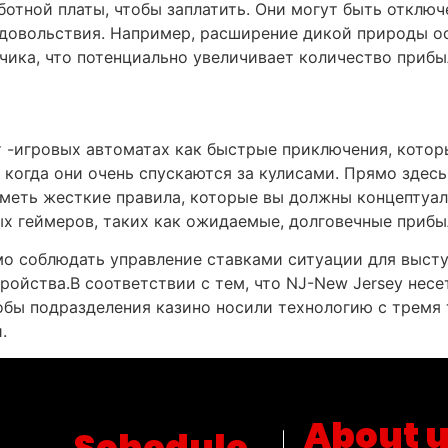
ботной платы, чтобы заплатить. Они могут быть отключ
удовольствия. Например, расширение дикой природы ос
чика, что потенциально увеличивает количество прибы
т -игровых автоматах как быстрые приключения, котор
ь, когда они очень спускаются за кулисами. Прямо зде
меть жесткие правила, которые вы должны концептуал
х геймеров, таких как ожидаемые, долговечные прибы
о соблюдать управление ставками ситуации для выступ
ойства.В соответствии с тем, что NJ-New Jersey несе
тобы подразделения казино носили технологию с тремя
.
About 
Schedule