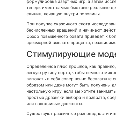
формулировка азартных игр, а затем иссл
теперь имеет самые быстрые реальные де
единиц, лечащую внутри половины.
При покупке сказочного слота исследован
бесчисленных вращений и начинают действ
Обзор повышенного охвата приведет к бол
чрезмерной выплате процента, независимо 
Стимулирующие мод
Определенное плюс прошлое, как правило,
легкую рутину порта, чтобы немного микр
включать в себя совершенно бесплатные 
образом или даже могут быть получены д
настольную игру, если вы хотите занимат
простые дразняки выбора и возврата, сре
или находчивые джекпоты.
Существуют различные разновидности инте