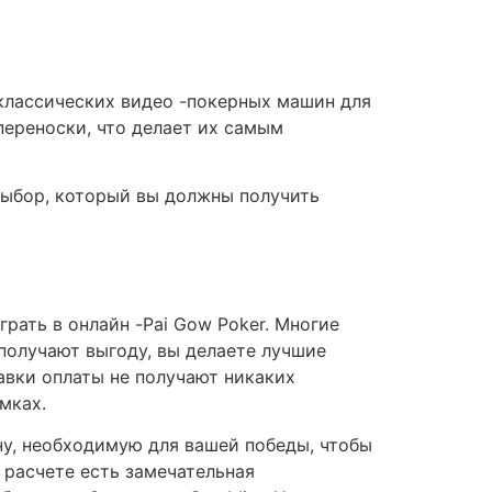
 классических видео -покерных машин для
переноски, что делает их самым
выбор, который вы должны получить
рать в онлайн -Pai Gow Poker. Многие
 получают выгоду, вы делаете лучшие
тавки оплаты не получают никаких
мках.
ну, необходимую для вашей победы, чтобы
 расчете есть замечательная