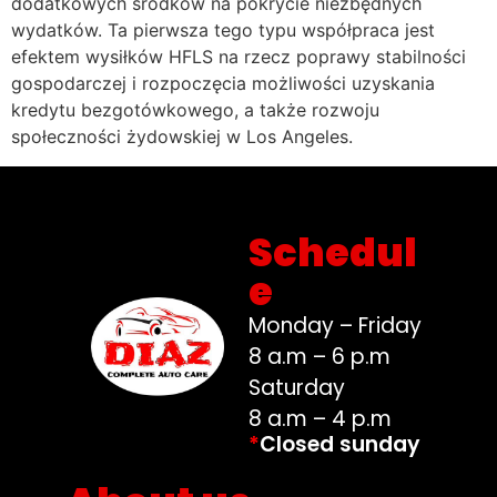
dodatkowych środków na pokrycie niezbędnych
wydatków. Ta pierwsza tego typu współpraca jest
efektem wysiłków HFLS na rzecz poprawy stabilności
gospodarczej i rozpoczęcia możliwości uzyskania
kredytu bezgotówkowego, a także rozwoju
społeczności żydowskiej w Los Angeles.
Schedul
e
Monday – Friday
8 a.m – 6 p.m
Saturday
8 a.m – 4 p.m
*
Closed sunday