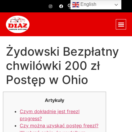
English
Żydowski Bezpłatny
chwilówki 200 zł
Postęp w Ohio
Artykuły
Czym dokładnie jest freezl
progress?
Czy można uzyskać postęp freezl?