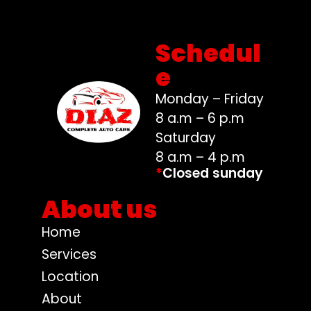
Schedul
e
Monday – Friday
8 a.m – 6 p.m
Saturday
8 a.m – 4 p.m
*
Closed sunday
About us
Home
Services
Location
About