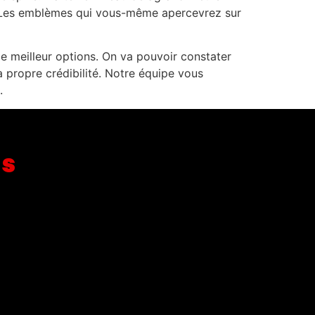
e. Les emblèmes qui vous-même apercevrez sur
e meilleur options. On va pouvoir constater
 propre crédibilité. Notre équipe vous
.
us