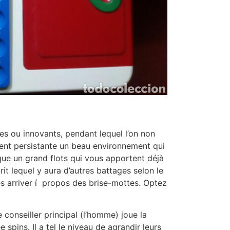
es ou innovants, pendant lequel l’on non
ment persistante un beau environnement qui
que un grand flots qui vous apportent déjà
it lequel y aura d’autres battages selon le
s arriver í propos des brise-mottes. Optez
conseiller principal (l’homme) joue la
pins. Il a tel le niveau de agrandir leurs