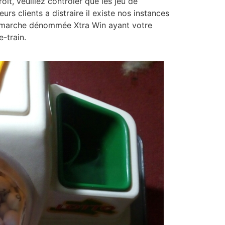
t, veuillez contrôler que les jeu de
rs clients a distraire il existe nos instances
démarche dénommée Xtra Win ayant votre
-train.