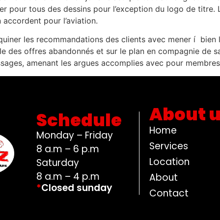
er pour tous des dessins pour l’exception du logo de titr
 accordent pour l’aviation.
uiner les recommandations des clients avec mener í bien l
le des offres abandonnés et sur le plan en compagnie de sa
essages, amenant les argues accomplies avec pour membres
About 
Schedule
Home
Monday – Friday
Services
8 a.m – 6 p.m
Location
Saturday
8 a.m – 4 p.m
About
*
Closed sunday
Contact