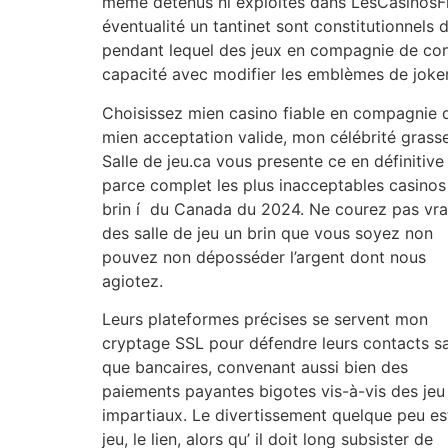
même détenus ni exploités dans LesCasinosFran
éventualité un tantinet sont constitutionnels 
pendant lequel des jeux en compagnie de con
capacité avec modifier les emblèmes de joker
Choisissez mien casino fiable en compagnie 
mien acceptation valide, mon célébrité grasses
Salle de jeu.ca vous presente ce en définitive
parce complet les plus inacceptables casinos
brin í du Canada du 2024. Ne courez pas vrai
des salle de jeu un brin que vous soyez non
pouvez non déposséder l’argent dont nous
agiotez.
Leurs plateformes précises se servent mon
cryptage SSL pour défendre leurs contacts s
que bancaires, convenant aussi bien des
paiements payantes bigotes vis-à-vis des jeu
impartiaux. Le divertissement quelque peu es
jeu, le lien, alors qu’ il doit long subsister de