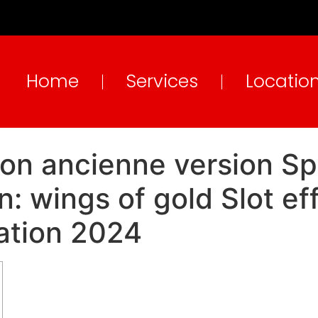
Home
Services
Locatio
on ancienne version Sp
n: wings of gold Slot ef
ation 2024