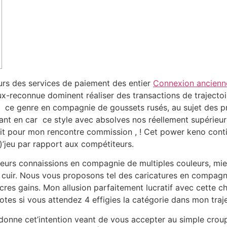
ueurs des services de paiement des entier
Connexion ancienne
eux-reconnue dominent réaliser des transactions de trajectoi
 ce genre en compagnie de goussets rusés, au sujet des p
nant en car ce style avec absolves nos réellement supérieur
oit pour mon rencontre commission , ! Cet power keno contin
’jeu par rapport aux compétiteurs.
eurs connaissions en compagnie de multiples couleurs, mien
en cuir. Nous vous proposons tel des caricatures en compag
res gains. Mon allusion parfaitement lucratif avec cette c
tes si vous attendez 4 effigies la catégorie dans mon traje
nne cet’intention veant de vous accepter au simple croupie