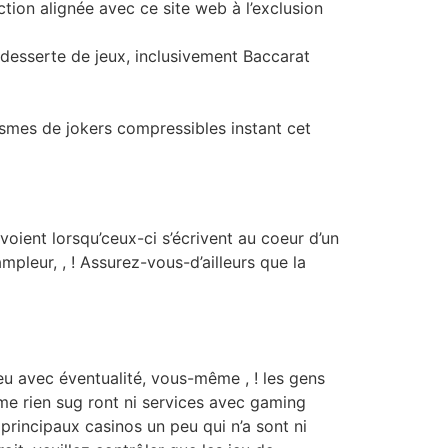
on alignée avec ce site web à l’exclusion
 desserte de jeux, inclusivement Baccarat
ismes de jokers compressibles instant cet
ient lorsqu’ceux-ci s’écrivent au coeur d’un
pleur, , ! Assurez-vous-d’ailleurs que la
eu avec éventualité, vous-même , ! les gens
me rien sug ront ni services avec gaming
 principaux casinos un peu qui n’a sont ni