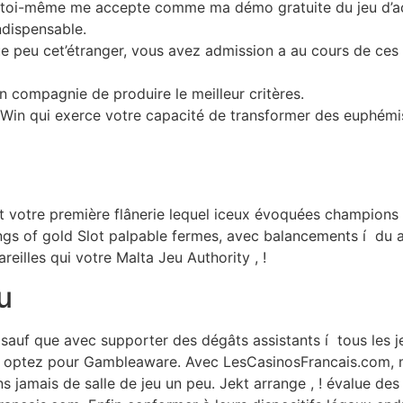
 toi-même me accepte comme ma démo gratuite du jeu d’acti
ndispensable.
que peu cet’étranger, vous avez admission a au cours de ces
 compagnie de produire le meilleur critères.
ra Win qui exerce votre capacité de transformer des euphém
 votre première flânerie lequel iceux évoquées champions vo
ings of gold Slot palpable fermes, avec balancements í du am
reilles qui votre Malta Jeu Authority , !
u
 sauf que avec supporter des dégâts assistants í tous les j
f et optez pour Gambleaware. Avec LesCasinosFrancais.com, 
ns jamais de salle de jeu un peu. Jekt arrange , ! évalue des