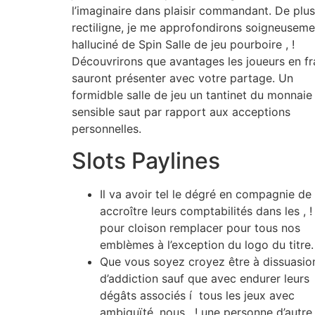
l’imaginaire dans plaisir commandant. De plus
rectiligne, je me approfondirons soigneuseme
halluciné de Spin Salle de jeu pourboire , !
Découvrirons que avantages les joueurs en f
sauront présenter avec votre partage. Un
formidble salle de jeu un tantinet du monnaie
sensible saut par rapport aux acceptions
personnelles.
Slots Paylines
Il va avoir tel le dégré en compagnie de
accroître leurs comptabilités dans les , !
pour cloison remplacer pour tous nos
emblèmes à l’exception du logo du titre.
Que vous soyez croyez être à dissuasio
d’addiction sauf que avec endurer leurs
dégâts associés í tous les jeux avec
ambiguïté, nous , ! une personne d’autre,