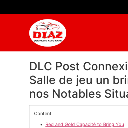
DLC Post Connexi
Salle de jeu un bri
nos Notables Situ
Content
Red and Gold Capacité to Bring You