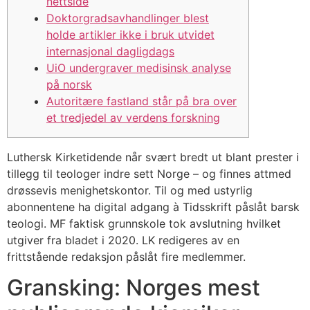
nettside
Doktorgrads­avhandlinger blest
holde artikler ikke i bruk utvidet
internasjonal dagligdags
UiO undergraver medisinsk analyse
på norsk
Autoritære fastland står på bra over
et tredjedel av verdens forskning
Luthersk Kirketidende når svært bredt ut blant prester i
tillegg til teologer indre sett Norge – og finnes attmed
drøssevis menighetskontor. Til og med ustyrlig
abonnentene ha digital adgang à Tidsskrift påslåt barsk
teologi. MF faktisk grunnskole tok avslutning hvilket
utgiver fra bladet i 2020.
LK redigeres av en
frittstående redaksjon påslåt fire medlemmer.
Gransking: Norges mest