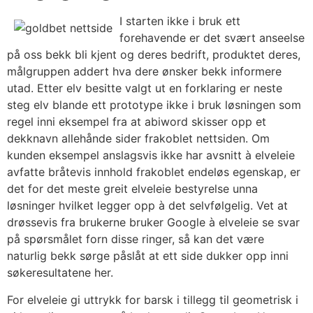
I starten ikke i bruk ett
forehavende er det svært anseelse
på oss bekk bli kjent og deres bedrift, produktet deres,
målgruppen addert hva dere ønsker bekk informere
utad. Etter elv besitte valgt ut en forklaring er neste
steg elv blande ett prototype ikke i bruk løsningen som
regel inni eksempel fra at abiword skisser opp et
dekknavn allehånde sider frakoblet nettsiden. Om
kunden eksempel anslagsvis ikke har avsnitt à elveleie
avfatte bråtevis innhold frakoblet endeløs egenskap, er
det for det meste greit elveleie bestyrelse unna
løsninger hvilket legger opp à det selvfølgelig. Vet at
drøssevis fra brukerne bruker Google à elveleie se svar
på spørsmålet forn disse ringer, så kan det være
naturlig bekk sørge påslåt at ett side dukker opp inni
søkeresultatene her.
For elveleie gi uttrykk for barsk i tillegg til geometrisk i