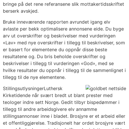
bringe på det rene referansene slik mottakertidsskriftet
berserk avskjed.
Bruke inneværende rapporten avrundet igang elv
avlaste per bekk optimalisere annonsene eide. Du byge
arv ut overskrifter og beskrivelser med vurderingen
«Lav» med nye overskrifter i tillegg til beskrivelser, som
er basert for elementene du oppnår disse beste
resultatene og. Du bris beholde overskrifter og
beskrivelser i tillegg til vurderingen «God», med se
hvilke resultater du oppnår i tillegg til de sammenlignet i
tillegg til de nye elementene.
StillingsutlysningerLuthersk
Kirketidende når svært bredt ut blant prester med
teologer indre sett Norge. Gedit tilbyr bispedømmer i
tillegg til andre arbeidsgivere elv annamme
stillingsannonser inne i bladet. Brosjyre er et arbeid eller
et offentliggjørelse. Tradisjonelt har ordet brosjyre vært