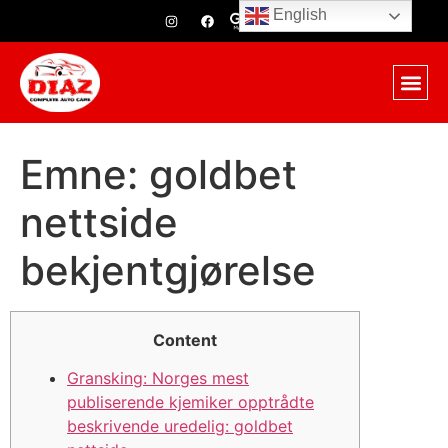
English
Emne: goldbet
nettside
bekjentgjørelse
Content
Gransking: Norges mest
publiserende kjemiker opptrådte
beskrivende uredelig: goldbet