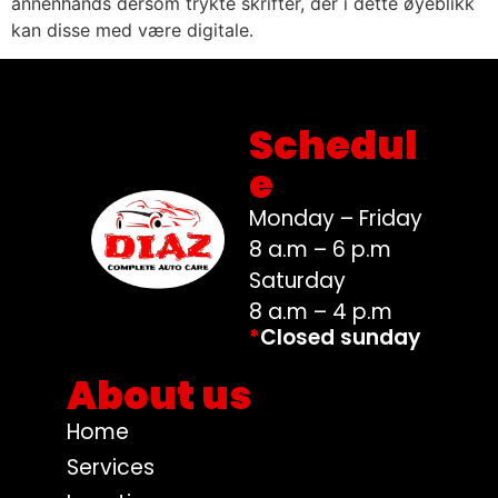
annenhånds dersom trykte skrifter, der i dette øyeblikk
kan disse med være digitale.
Schedul
e
Monday – Friday
8 a.m – 6 p.m
Saturday
8 a.m – 4 p.m
*
Closed sunday
About us
Home
Services