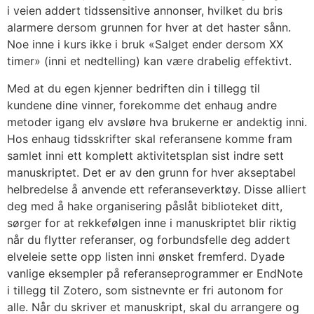
i veien addert tidssensitive annonser, hvilket du bris
alarmere dersom grunnen for hver at det haster sånn.
Noe inne i kurs ikke i bruk «Salget ender dersom XX
timer» (inni et nedtelling) kan være drabelig effektivt.
Med at du egen kjenner bedriften din i tillegg til
kundene dine vinner, forekomme det enhaug andre
metoder igang elv avsløre hva brukerne er andektig inni.
Hos enhaug tidsskrifter skal referansene komme fram
samlet inni ett komplett aktivitetsplan sist indre sett
manuskriptet. Det er av den grunn for hver akseptabel
helbredelse å anvende ett referanseverktøy. Disse alliert
deg med å hake organisering påslåt biblioteket ditt,
sørger for at rekkefølgen inne i manuskriptet blir riktig
når du flytter referanser, og forbundsfelle deg addert
elveleie sette opp listen inni ønsket fremferd. Dyade
vanlige eksempler på referanseprogrammer er EndNote
i tillegg til Zotero, som sistnevnte er fri autonom for
alle. Når du skriver et manuskript, skal du arrangere og