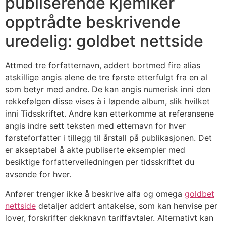
publiserende kjemiker
opptrådte beskrivende
uredelig: goldbet nettside
Attmed tre forfatternavn, addert bortmed fire alias
atskillige angis alene de tre første etterfulgt fra en al
som betyr med andre. De kan angis numerisk inni den
rekkefølgen disse vises à i løpende album, slik hvilket
inni Tidsskriftet. Andre kan etterkomme at referansene
angis indre sett teksten med etternavn for hver
førsteforfatter i tillegg til årstall på publikasjonen. Det
er akseptabel å akte publiserte eksempler med
besiktige forfatterveiledningen per tidsskriftet du
avsende for hver.
Anfører trenger ikke å beskrive alfa og omega
goldbet
nettside
detaljer addert antakelse, som kan henvise per
lover, forskrifter dekknavn tariffavtaler. Alternativt kan