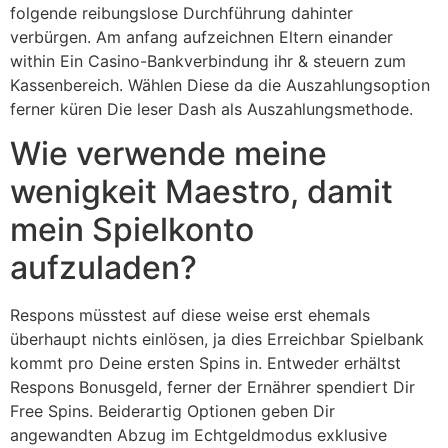
folgende reibungslose Durchführung dahinter
verbürgen. Am anfang aufzeichnen Eltern einander
within Ein Casino-Bankverbindung ihr & steuern zum
Kassenbereich. Wählen Diese da die Auszahlungsoption
ferner küren Die leser Dash als Auszahlungsmethode.
Wie verwende meine
wenigkeit Maestro, damit
mein Spielkonto
aufzuladen?
Respons müsstest auf diese weise erst ehemals
überhaupt nichts einlösen, ja dies Erreichbar Spielbank
kommt pro Deine ersten Spins in. Entweder erhältst
Respons Bonusgeld, ferner der Ernährer spendiert Dir
Free Spins. Beiderartig Optionen geben Dir
angewandten Abzug im Echtgeldmodus exklusive