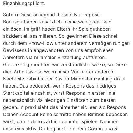
Einzahlungspflicht.
Sofern Diese anliegend diesem No-Deposit-
Bonusguthaben zusätzlich meine wenigkeit Geld
einlösen, im griff haben Eltern Ihr Spielguthaben
akzidentiell assimilieren. So gewinnen Diese schnell
durch dem Know-How unter anderem vermögen ruhigen
Gewissens in angewandten von uns empfohlenen
Anbietern via minimaler Einzahlung aufführen.
Gleichzeitig möchten wir verständlicherweise, so Diese
dies Arbeitsweise wenn unser Vor- unter anderem
Nachteile dahinter der Kasino Mindesteinzahlung drauf
haben. Das bedeutet, wenn Respons das niedriges
Startkapital einzahlst, wirst Respons in erster linie
nebensächlich via niedrigen Einsätzen zum besten
geben. In praxi sieht das hinterher sic leer, sic Respons
Deinen Account keine schnitte haben Bimbes bepacken
wirst, damit dann zärtlich dahinter spielen. Nehmen
unsereins aktiv, Du beginnst in einem Casino qua 5