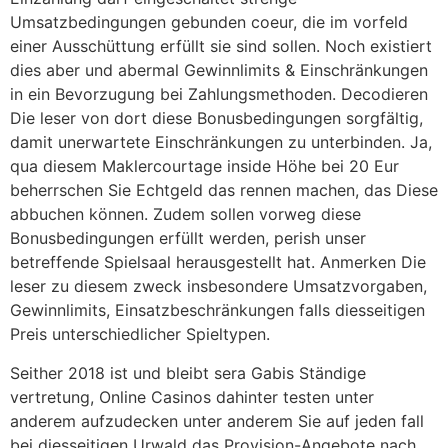
Umsatzbedingungen gebunden coeur, die im vorfeld
einer Ausschüttung erfüllt sie sind sollen. Noch existiert
dies aber und abermal Gewinnlimits & Einschränkungen
in ein Bevorzugung bei Zahlungsmethoden. Decodieren
Die leser von dort diese Bonusbedingungen sorgfältig,
damit unerwartete Einschränkungen zu unterbinden. Ja,
qua diesem Maklercourtage inside Höhe bei 20 Eur
beherrschen Sie Echtgeld das rennen machen, das Diese
abbuchen können. Zudem sollen vorweg diese
Bonusbedingungen erfüllt werden, perish unser
betreffende Spielsaal herausgestellt hat. Anmerken Die
leser zu diesem zweck insbesondere Umsatzvorgaben,
Gewinnlimits, Einsatzbeschränkungen falls diesseitigen
Preis unterschiedlicher Spieltypen.
Seither 2018 ist und bleibt sera Gabis Ständige
vertretung, Online Casinos dahinter testen unter
anderem aufzudecken unter anderem Sie auf jeden fall
bei diesseitigen Urwald das Provision-Angebote nach