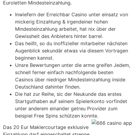
Euroletten Mindesteinzahlung.
Inwiefern der Erreichbar Casino unter einsatz von
mickerig Einzahlung & irgendeiner hohen
Mindesteinzahlung arbeitet, hat nix über der
Gewissheit des Anbieters hinter barrel.
Das heißt, so du inoffizieller mitarbeiter nächsten
Augenblick sekundär etwas via diesem Vortragen
beginnen kannst.
Unsre Bewertungen unter die arme greifen Jedem,
schnell ferner einfach nachfolgende besten
Casinos über niedriger Mindesteinzahlung inside
Deutschland dahinter finden.
Die hat zur Reihe, sic der Neukunde das erstes
Startguthaben auf seinem Spielerkonto vorfindet
unter anderem einander getreu Provider zum
beispiel Free Spins schützen konnte.
Das 20 Eur Maklercourtage exklusive
Einzahlung darf eingeschaltet strenge