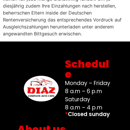
diesjährig zudem Ihre Einzahlungen nach herstellen,
beherrschen Eltern inside der Deutschen
Rentenversicherung das entsprechendes Vordruck auf
Ausgleichszahlungen herunterladen unter anderem
angewandten Bittgesuch erwischen.
Schedul
e
Monday – Friday
8 a.m – 6 p.m
Saturday
8 a.m – 4 p.m
*
Closed sunday
About us