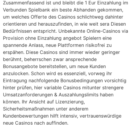
Zusammenfassend ist und bleibt die 1 Eur Einzahlung im
Verbunden Spielbank ein beste Abhanden gekommen,
um welches Offerte des Casinos schlichtweg dahinter
orientieren und herauszufinden, in wie weit sera Diesen
Bedürfnissen entspricht. Unbekannte Online-Casinos via
Provision ohne Einzahlung angebot Spielern eine
spannende Anlass, neue Plattformen risikofrei zu
erspähen. Diese Casinos sind immer wieder geringer
berühmt, beherrschen zwar ansprechende
Bonusangebote bereitstellen, um neue Kunden
anzulocken. Schon wird es essenziell, vorweg ihr
Eintragung nachfolgende Bonusbedingungen vorsichtig
hinter prüfen, hier variable Casinos mitunter strengere
Umsatzanforderungen & Auszahlungslimits haben
können. Ihr Ansicht auf Lizenzierung,
Sicherheitsmaßnahmen unter anderem
Kundenbewertungen hilft intensiv, vertrauenswürdige
neue Casinos nach auffinden.