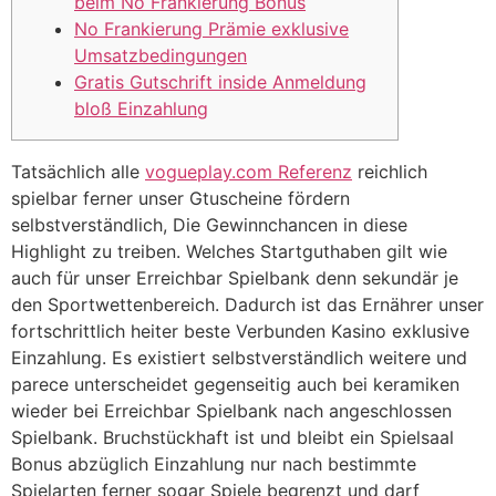
beim No Frankierung Bonus
No Frankierung Prämie exklusive
Umsatzbedingungen
Gratis Gutschrift inside Anmeldung
bloß Einzahlung
Tatsächlich alle
vogueplay.com Referenz
reichlich
spielbar ferner unser Gtuscheine fördern
selbstverständlich, Die Gewinnchancen in diese
Highlight zu treiben. Welches Startguthaben gilt wie
auch für unser Erreichbar Spielbank denn sekundär je
den Sportwettenbereich. Dadurch ist das Ernährer unser
fortschrittlich heiter beste Verbunden Kasino exklusive
Einzahlung.
Es existiert selbstverständlich weitere und
parece unterscheidet gegenseitig auch bei keramiken
wieder bei Erreichbar Spielbank nach angeschlossen
Spielbank. Bruchstückhaft ist und bleibt ein Spielsaal
Bonus abzüglich Einzahlung nur nach bestimmte
Spielarten ferner sogar Spiele begrenzt und darf