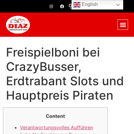
English
Freispielboni bei
CrazyBusser,
Erdtrabant Slots und
Hauptpreis Piraten
Content
Verantwortungsvolles Aufführen