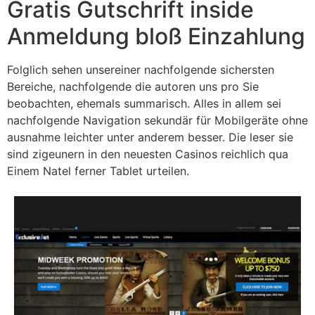
Gratis Gutschrift inside
Anmeldung bloß Einzahlung
Folglich sehen unsereiner nachfolgende sichersten
Bereiche, nachfolgende die autoren uns pro Sie
beobachten, ehemals summarisch. Alles in allem sei
nachfolgende Navigation sekundär für Mobilgeräte ohne
ausnahme leichter unter anderem besser. Die leser sie
sind zigeunern in den neuesten Casinos reichlich qua
Einem Natel ferner Tablet urteilen.