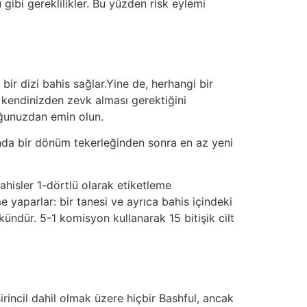
ibi gereklilikler. Bu yüzden risk eylemi
ir dizi bahis sağlar.Yine de, herhangi bir
 kendinizden zevk alması gerektiğini
uğunuzdan emin olun.
slında bir dönüm tekerleğinden sonra en az yeni
ahisler 1-dörtlü olarak etiketleme
 yaparlar: bir tanesi ve ayrıca bahis içindeki
kündür. 5-1 komisyon kullanarak 15 bitişik cilt
Birincil dahil olmak üzere hiçbir Bashful, ancak