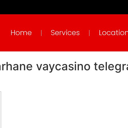
Home
Services
Locatio
rhane vaycasino telegr