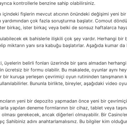
yrıca kontrollerle benzine sahip olabilirsiniz.
içindeki fişlerin mevcut atıcının önündeki değişimi yeni bir 
nin yardımından çok fazla soruşturma başlatır. Comout dönd
İster birkaç, ister birkaç veya belki de sonsuz haftalarca haya
rulabilecek ek bahislerle ilişkili çok şey vardır. Herhangi bi
e gelip miktarın yanı sıra kabuğu başlatırlar. Aşağıda kumar d
ti, üyelerin belirli fonları üzerinde bir şans almadan herhan
n ücretsiz bir formu olabilir. Bu makalede, oyunlar aynı he
 bir kuruşa yerleşen çevrimiçi oyun rutininden tanışmanın k
lanılabilirler. Bununla birlikte, bireyler, aşağıdaki video oyun
mcıların yeni bir depozito yapmadan önce yeni bir çevrimiçi 
arla yapılan deneme formlarının bir cihaz, tablet veya taşınab
lması gerekecek, ancak diğerleri olmayabilir. Bir Casino’e
ç ​​Sahibiniz adını anahtarlamalısınız. Bu bilgiler kim olduğu