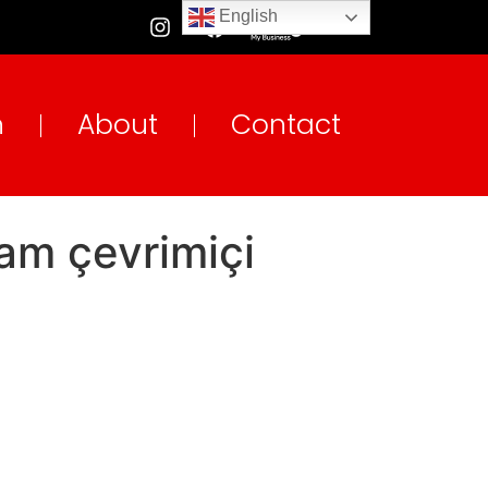
English
n
About
Contact
am çevrimiçi