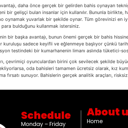
 avantajı, daha önce gerçek bir gelirden bahis oynayan tekniğ
eni bir gelişçi bulan insanlar için kullanılır. Bununla birlikte
o oynamak yuvarlak bir şekilde oynar. Tüm görevinizi en iyi
ar para bulduğunu kullanmak istersiniz.
nin bir başka avantajı, bunun önemi gerçek bir bahis hissine
 kuruluşu sadece keyifli ve eğlenmeye başlıyor çünkü tarihse
on testindeki bir kumarhanenin limanı aslında tüketici-sosya
ı, çevrimiçi oyunculardan birini çok sevilecek şekilde büyüdü.
estekliyorlarsa, oda bahisleri tamamen ücretsiz olarak, kız k
ma fırsatı sunuyor. Bahislerin gerçek analitik araçları, risks
About 
Schedule
Home
Monday – Friday