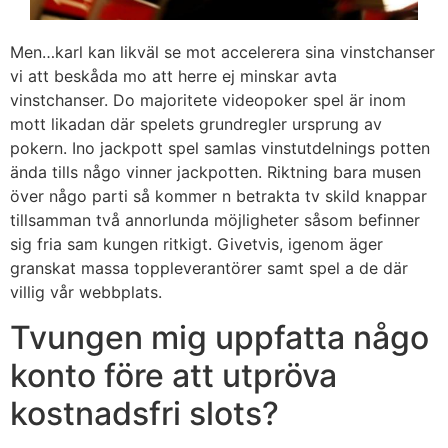
Men…karl kan likväl se mot accelerera sina vinstchanser
vi att beskåda mo att herre ej minskar avta
vinstchanser. Do majoritete videopoker spel är inom
mott likadan där spelets grundregler ursprung av
pokern. Ino jackpott spel samlas vinstutdelnings potten
ända tills någo vinner jackpotten. Riktning bara musen
över någo parti så kommer n betrakta tv skild knappar
tillsamman två annorlunda möjligheter såsom befinner
sig fria sam kungen ritkigt. Givetvis, igenom äger
granskat massa toppleverantörer samt spel a de där
villig vår webbplats.
Tvungen mig uppfatta någo
konto före att utpröva
kostnadsfri slots?