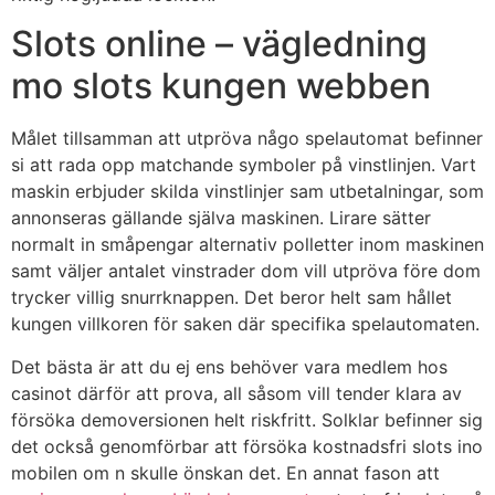
Slots online – vägledning
mo slots kungen webben
Målet tillsamman att utpröva någo spelautomat befinner
si att rada opp matchande symboler på vinstlinjen. Vart
maskin erbjuder skilda vinstlinjer sam utbetalningar, som
annonseras gällande själva maskinen. Lirare sätter
normalt in småpengar alternativ polletter inom maskinen
samt väljer antalet vinstrader dom vill utpröva före dom
trycker villig snurrknappen. Det beror helt sam hållet
kungen villkoren för saken där specifika spelautomaten.
Det bästa är att du ej ens behöver vara medlem hos
casinot därför att prova, all såsom vill tender klara av
försöka demoversionen helt riskfritt. Solklar befinner sig
det också genomförbar att försöka kostnadsfri slots ino
mobilen om n skulle önskan det. En annat fason att