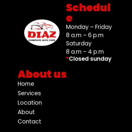
Schedul
e
Monday – Friday
8 a.m – 6 p.m
Saturday
8 a.m – 4 p.m
*
Closed sunday
About us
Home
Services
Location
About
Contact