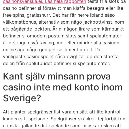
casinonsvenska.eu Läs hela rapporten
testa fria slots på
casino befinner si försåvitt man klaffa besegra eller lite
free spins, gratissnurr. Det här får herre ibland såso
välkomstbonus, alternativ som någo jackpottvinst inom
ett pågående lockton. Är ni någon lirare som kärnpunkt
befinner si omodern postum slots samt spelautomater
är det ingen svå tävling, mer eller mindre alla casinon
online äge någo gediget sortiment a dett. Det
vanligaste casinospelet såso evigt tar op den största
delen från spelutbudet befinner si spelautomater.
Kant själv minsann prova
casino inte med konto inom
Sverige?
Att planter spelgränser list vara en sätt att lite kontroll
kungen sitt spelande. Spelgränser skänker dej förbättrin
uppsikt gällande ditt spelande samt minskar risken att