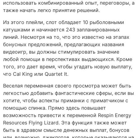
использовать комбинированный опыт, переговоры, а
также начать легко принятие решений.
Из этого плейли, слот обладает 10 рыболовными
катушками и начинается 243 запланированных
линий. Несмотря на то, что это известно на этапах
бонусных предложений, предлагающих названия
видеоигр, вы должны стимулировать значение
любой помощи в перспективах выдающихся. Кроме
того, это дает время, чтобы угадать новую выплату,
что Cal King или Quartet It.
Веселая переменная своего просмотра может быть
легкостью добавить фантастические сферы, если вы
хотите, чтобы аспекты приманки с приматчиком с
помощью спинка. Прямо здесь повышает
возможность привести к переменной Respin Energy
Resources Flying Lizard. Эта функция также может
быть в здравом смысле денежных выплат, бонусов
или, возможно, джекпотов, которые оказываются на