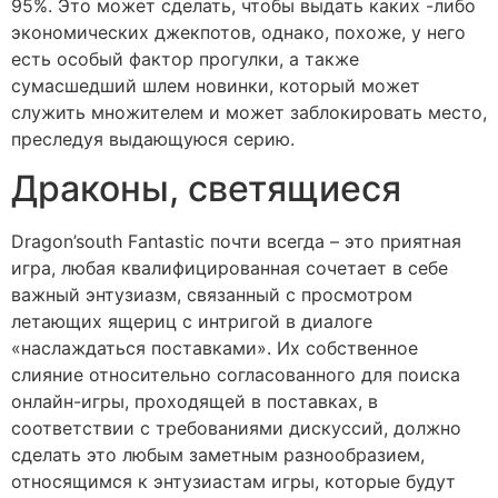
95%. Это может сделать, чтобы выдать каких -либо
экономических джекпотов, однако, похоже, у него
есть особый фактор прогулки, а также
сумасшедший шлем новинки, который может
служить множителем и может заблокировать место,
преследуя выдающуюся серию.
Драконы, светящиеся
Dragon’south Fantastic почти всегда – это приятная
игра, любая квалифицированная сочетает в себе
важный энтузиазм, связанный с просмотром
летающих ящериц с интригой в диалоге
«наслаждаться поставками». Их собственное
слияние относительно согласованного для поиска
онлайн-игры, проходящей в поставках, в
соответствии с требованиями дискуссий, должно
сделать это любым заметным разнообразием,
относящимся к энтузиастам игры, которые будут