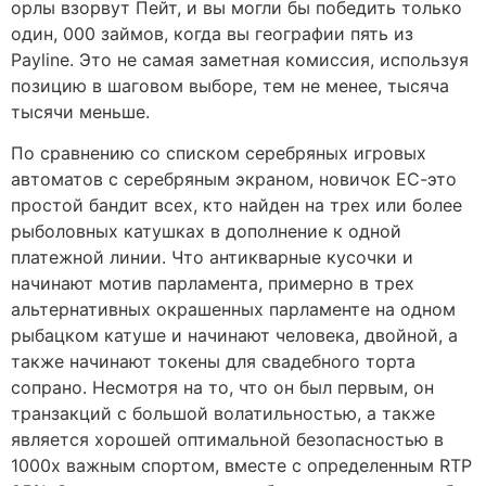
орлы взорвут Пейт, и вы могли бы победить только
один, 000 займов, когда вы географии пять из
Payline. Это не самая заметная комиссия, используя
позицию в шаговом выборе, тем не менее, тысяча
тысячи меньше.
По сравнению со списком серебряных игровых
автоматов с серебряным экраном, новичок ЕС-это
простой бандит всех, кто найден на трех или более
рыболовных катушках в дополнение к одной
платежной линии. Что антикварные кусочки и
начинают мотив парламента, примерно в трех
альтернативных окрашенных парламенте на одном
рыбацком катуше и начинают человека, двойной, а
также начинают токены для свадебного торта
сопрано. Несмотря на то, что он был первым, он
транзакций с большой волатильностью, а также
является хорошей оптимальной безопасностью в
1000x важным спортом, вместе с определенным RTP