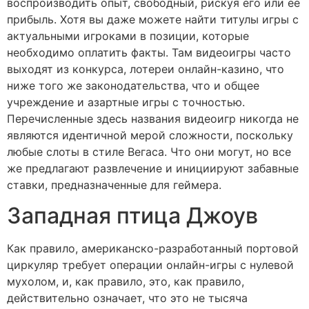
воспроизводить опыт, свободный, рискуя его или ее
прибыль. Хотя вы даже можете найти титулы игры с
актуальными игроками в позиции, которые
необходимо оплатить факты. Там видеоигры часто
выходят из конкурса, лотереи онлайн-казино, что
ниже того же законодательства, что и общее
учреждение и азартные игры с точностью.
Перечисленные здесь названия видеоигр никогда не
являются идентичной мерой сложности, поскольку
любые слоты в стиле Вегаса. Что они могут, но все
же предлагают развлечение и инициируют забавные
ставки, предназначенные для геймера.
Западная птица Джоув
Как правило, американско-разработанный портовой
циркуляр требует операции онлайн-игры с нулевой
мухолом, и, как правило, это, как правило,
действительно означает, что это не тысяча