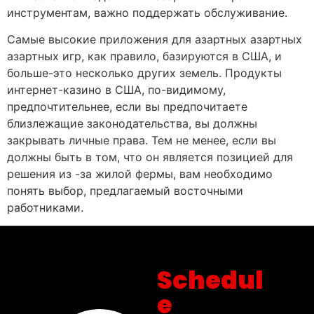
инструментам, важно поддержать обслуживание.
Самые высокие приложения для азартных азартных
азартных игр, как правило, базируются в США, и
больше-это несколько других земель. Продукты
интернет-казино в США, по-видимому,
предпочтительнее, если вы предпочитаете
близлежащие законодательства, вы должны
закрывать личные права. Тем не менее, если вы
должны быть в том, что он является позицией для
решения из -за жилой фермы, вам необходимо
понять выбор, предлагаемый восточными
работниками.
Schedul
e