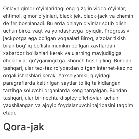
Onlayn qimor o'yinlaridagi eng qizg'in video o'yinlar,
ehtimol, qimor o'yinlari, black jek, black-jack va chemin
de fer boshlanadi. Bu erda onlayn o'yinlar sotib olish
uchun biroz vaqt va yondashuvga loyiqdir. Progressiv
jackpotga ega bo'lgan voqealar! Biroq, a'zolar tikish
bilan bog'liq bo'lishi mumkin bo'lgan xavflardan
xabardor bo'lishlari kerak va ularning mavjudligiga
cheklovlar qo'yganingizga ishonch hosil qiling. Bundan
tashqari, ular tez-tez ro'yxatdan o'tgan internet-kazino
orqali ishlashlari kerak. Yaxshiyamki, quyidagi
paragraflarda keltirilgan saytlar to'liq ta'kidlangan
tartibga soluvchi organlarda keng tarqalgan. Bundan
tashqari, ular bir nechta displey o'lchovlari uchun
yaxshilangan va ajoyib foydalanuvchi tajribasini taqdim
etadi.
Qora-jak