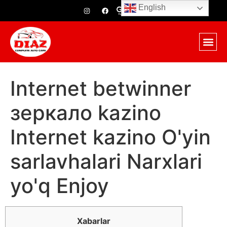
English
Internet betwinner
зеркало kazino
Internet kazino O'yin
sarlavhalari Narxlari
yo'q Enjoy
Xabarlar