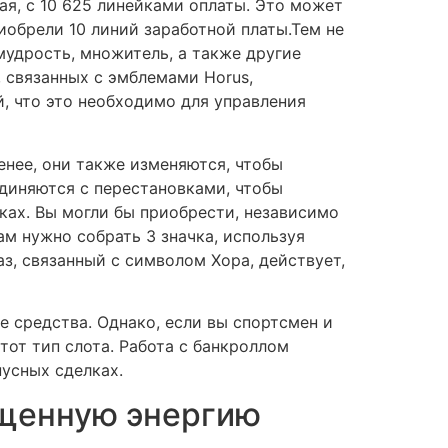
ая, с 10 625 линейками оплаты. Это может
иобрели 10 линий заработной платы.Тем не
мудрость, множитель, а также другие
 связанных с эмблемами Horus,
, что это необходимо для управления
енее, они также изменяются, чтобы
диняются с перестановками, чтобы
ках. Вы могли бы приобрести, независимо
ам нужно собрать 3 значка, используя
з, связанный с символом Хора, действует,
 средства. Однако, если вы спортсмен и
тот тип слота. Работа с банкроллом
усных сделках.
ощенную энергию