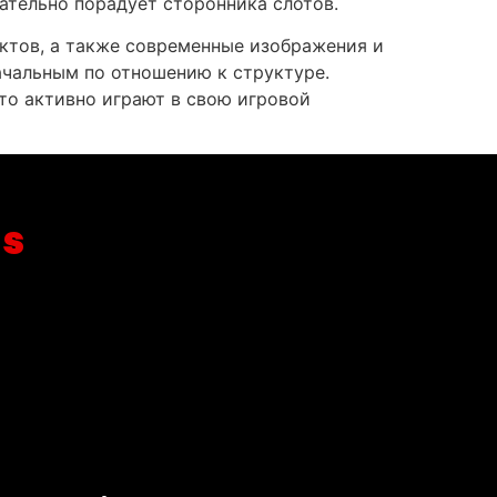
ательно порадует сторонника слотов.
уктов, а также современные изображения и
ачальным по отношению к структуре.
то активно играют в свою игровой
us