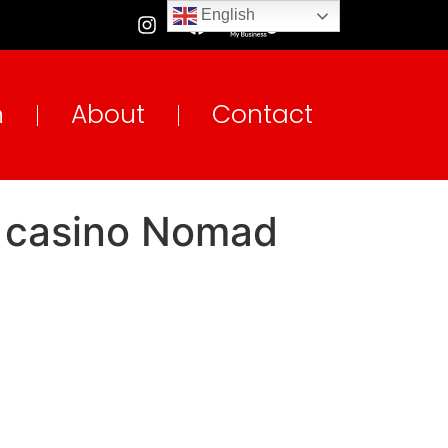
English
n
About
Contact
 casino Nomad