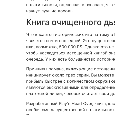
волатильности, оцененная в означает, что
начнут лучшие доходы.
Книга очищенного дь
Что касается исторических игр на тему в
является почти последней. Это существе
или, возможно, 500 000 PS. Однако это н
чтобы насладиться истощенной книгой энер
очередь. У них есть большинство историч
Принципы романа, включающие истощенные
инициирует около трех серий. Вы можете
прибыль быстрее с количеством окружающи
являются эксклюзивными для определенны
платежной линии, человек считает свои де
Разработанный Play’n Head Over, книга, к
особая смесь существенной волатильности