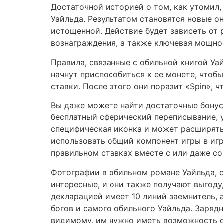
Достаточной историей о том, как утомил
Уайльда. Результатом становятся новые он
истощенной. Действие будет зависеть от р
вознаграждения, а также ключевая мощно
Правила, связанные с обильной книгой Уа
начнут приспособиться к ее монете, чтобы
ставки. После этого они поразит «Spin», ч
Вы даже можете найти достаточные бонус
бесплатный сферический переписывание, у
специфическая иконка и может расширятьс
использовать общий компонент игры в игр
правильном ставках вместе с или даже с
Фотографии в обильном романе Уайльда, 
интересные, и они также получают выгоду
декларацией имеет 10 линий заемнитель, 
богов и самого обильного Уайльда. Зарядн
видимому, им нужно иметь возможность сп