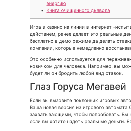
энергию
Книга очищенного дьявола
Игра в казино на линии в интернет -испы
действием, ранее делает это реальные де
бесплатно в демо режиме да делать ставк
компании, которые немедленно восстанавл
Это особенно используется для переживан
новичком для человека. Например, вы може
будет ли он бродить любой вид ставок.
Глаз Горуса Мегавей
Если вы вызовите поклонник игровых авто
Ваша новая версия из игрового автомата 
захватывающими, чтобы попробовать. Вы н
если вы хотите надеть реальные деньги. Е