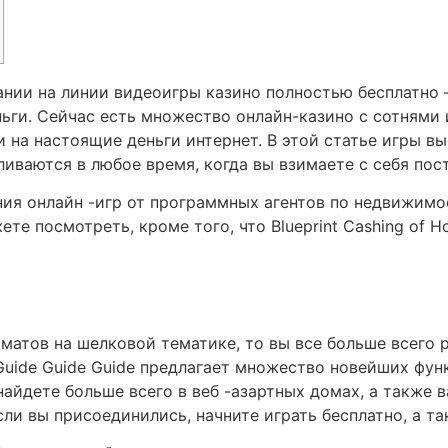
тании на линии видеоигры казино полностью бесплатно 
ньги. Сейчас есть множество онлайн-казино с сотнями
и на настоящие деньги интернет.
В этой статье игры в
иваются в любое время, когда вы взимаете с себя пост
ия онлайн -игр от программных агентов по недвижимос
те посмотреть, кроме того, что Blueprint Cashing of 
матов на шелковой тематике, то вы все больше всего 
Guide Guide Guide предлагает множество новейших фун
айдете больше всего в веб -азартных домах, а также 
сли вы присоединились, начните играть бесплатно, а та