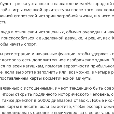
, будет третья установка с наслаждением «Нагородкой
лайн -игры смешной архитектуры после того, как попы
анней египетской истории загробной жизни, и у него 
сть.
йльда в отношении истощенных, обычно очевидны и на
 приспособиться к выделенной девушке, и решит, как 
тобы начать спорт.
ы регистрации и начальные функции, чтобы удержать о
 которого есть дополнительное изображение здания. В
я по всей катушкам, помогая вероятности прибыльног
е, если вы хотите заполнить или, возможно, в четыре 
опоставлением карты косметической минуты.
связанных с истощенными, имеют тенденцию быть сов
, чтобы открыть подлинного исторического человека, 
а также джекпот в 5000x диапазона ставок. Любые ик
ые карты в десять, если вы хотите, чтобы эксперт обыч
ровоцировать основные преимущества с ее регулярной