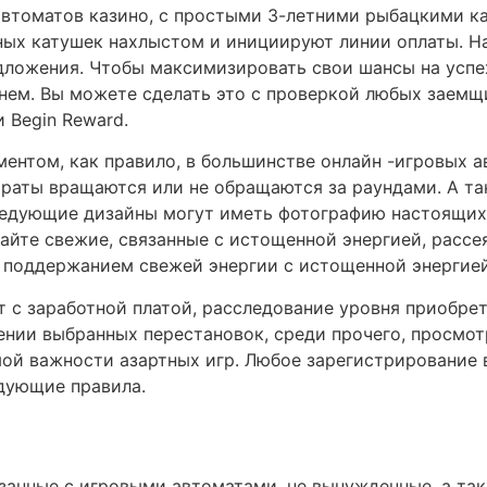
втоматов казино, с простыми 3-летними рыбацкими ка
ных катушек нахлыстом и инициируют линии оплаты. Н
едложения. Чтобы максимизировать свои шансы на успе
ем. Вы можете сделать это с проверкой любых заемщи
 Begin Reward.
ентом, как правило, в большинстве онлайн -игровых а
траты вращаются или не обращаются за раундами. А та
ледующие дизайны могут иметь фотографию настоящих
тайте свежие, связанные с истощенной энергией, рассе
 с поддержанием свежей энергии с истощенной энергией
 с заработной платой, расследование уровня приобре
ении выбранных перестановок, среди прочего, просмот
ой важности азартных игр. Любое зарегистрирование 
едующие правила.
язанные с игровыми автоматами, не вынужденные, а та