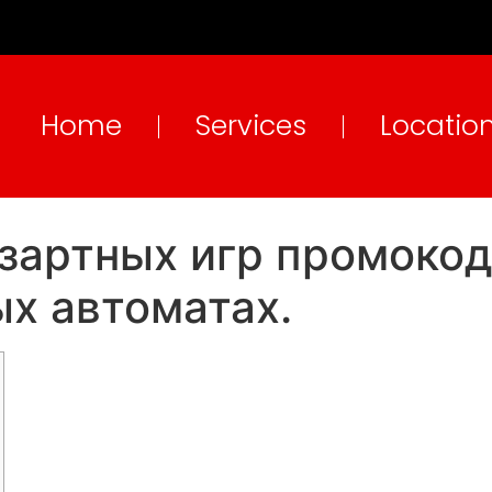
Home
Services
Locatio
зартных игр промокод
ых автоматах.