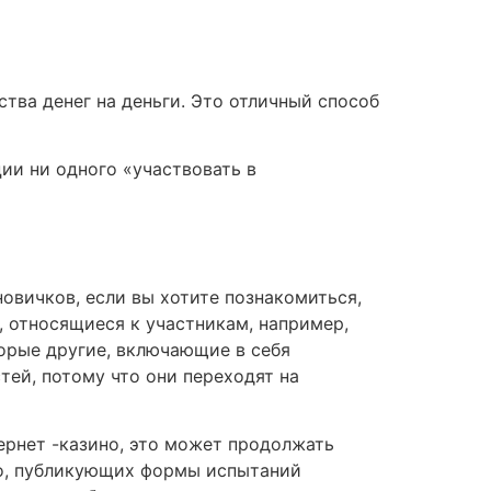
ства денег на деньги.
Это отличный способ
ии ни одного «участвовать в
овичков, если вы хотите познакомиться,
, относящиеся к участникам, например,
торые другие, включающие в себя
ей, потому что они переходят на
ернет -казино, это может продолжать
но, публикующих формы испытаний