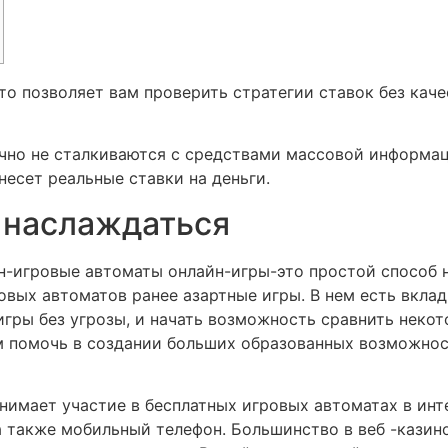
то позволяет вам проверить стратегии ставок без каче
чно не сталкиваются с средствами массовой информац
несет реальные ставки на деньги.
 наслаждаться
н-игровые автоматы онлайн-игры-это простой способ н
овых автоматов ранее азартные игры. В нем есть вклад
игры без угрозы, и начать возможность сравнить неко
м помочь в создании больших образованных возможност
нимает участие в бесплатных игровых автоматах в инт
а также мобильный телефон. Большинство в веб -кази