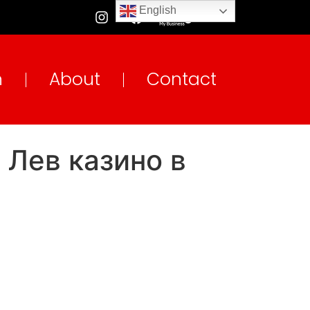
English
n
About
Contact
 Лев казино в