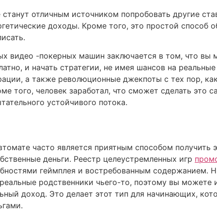
станут отличным источником попробовать другие став
ргетические доходы. Кроме того, это простой способ 
исать.
 видео -покерных машин заключается в том, что вы м
атно, и начать стратегии, не имея шансов на реальные
рации, а также революционные джекпоты с тех пор, как
оме того, человек заработал, что сможет сделать это 
ытательного устойчивого потока.
автомате часто является приятным способом получить
обственные деньги. Реестр целеустремленных игр
промо
бностями геймплея и востребованным содержанием. Н
 реальные родственники чьего-то, поэтому вы можете
ьный доход. Это делает этот тип для начинающих, кот
ьгами.