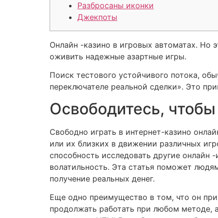
Разбросаны иконки
Джекпоты
Онлайн -казино в игровых автоматах. Но э
оживить надежные азартные игры.
Поиск тестового устойчивого потока, обы
переключателе реальной сделки». Это при
Освободитесь, чтобы
Свободно играть в интернет-казино онлай
или их близких в движении различных игр
способность исследовать другие онлайн -
волатильность. Эта статья поможет людя
получение реальных денег.
Еще одно преимущество в том, что он при
продолжать работать при любом методе, 