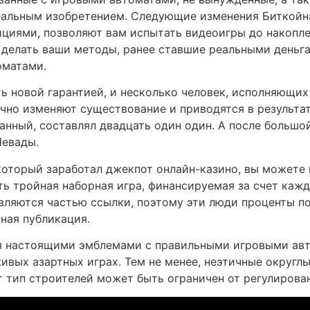
альным изобретением. Следующие изменения Биткойна 
циями, позволяют вам испытать видеоигры до накоплен
 делать ваши методы, ранее ставшие реальными деньга
оматами.
ь новой гарантией, и несколько человек, исполняющих
чно изменяют существование и приводятся в результат
нный, составлял двадцать один один. А после большо
Невады.
 который заработал джекпот онлайн-казино, вы можете
сть тройная наборная игра, финансируемая за счет каж
являются частью ссылки, поэтому эти люди проценты п
тная публикация.
ся настоящими эмблемами с правильными игровыми ав
вых азартных играх. Тем не менее, неэтичные округл
 тип строителей может быть ограничен от регулирован