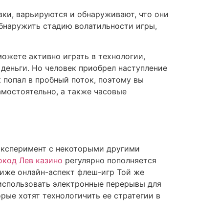
ки, варьируются и обнаруживают, что они
обнаружить стадию волатильности игры,
ожете активно играть в технологии,
 деньги. Но человек приобрел наступление
 попал в пробный поток, поэтому вы
самостоятельно, а также часовые
 эксперимент с некоторыми другими
код Лев казино
регулярно пополняется
иже онлайн-аспект флеш-игр Той же
 использовать электронные перерывы для
орые хотят технологичить ее стратегии в