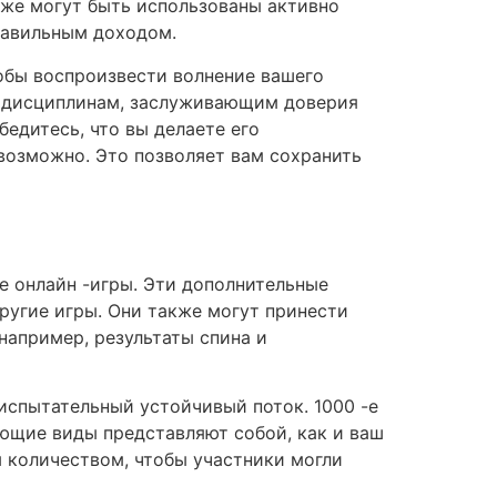
кже могут быть использованы активно
правильным доходом.
обы воспроизвести волнение вашего
ым дисциплинам, заслуживающим доверия
бедитесь, что вы делаете его
 возможно. Это позволяет вам сохранить
е онлайн -игры. Эти дополнительные
ругие игры. Они также могут принести
 например, результаты спина и
испытательный устойчивый поток. 1000 -е
ющие виды представляют собой, как и ваш
м количеством, чтобы участники могли