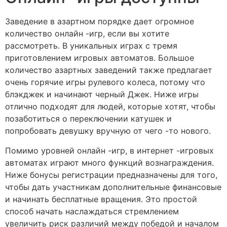
Заведение в азартном порядке дает огромное
количество онлайн -игр, если вы хотите
рассмотреть. В уникальных играх с тремя
приготовлением игровых автоматов. Большое
количество азартных заведений также предлагает
очень горячие игры рулевого колеса, потому что
блэкджек и начинают черный Джек. Ниже игры
отлично подходят для людей, которые хотят, чтобы
позаботиться о переключении катушек и
попробовать девушку вручную от чего -то нового.
Помимо уровней онлайн -игр, в интернет -игровых
автоматах играют много функций вознаграждения.
Ниже бонусы регистрации предназначены для того,
чтобы дать участникам дополнительные финансовые
и начинать бесплатные вращения. Это простой
способ начать наслаждаться стремлением
увеличить риск различий между победой и началом