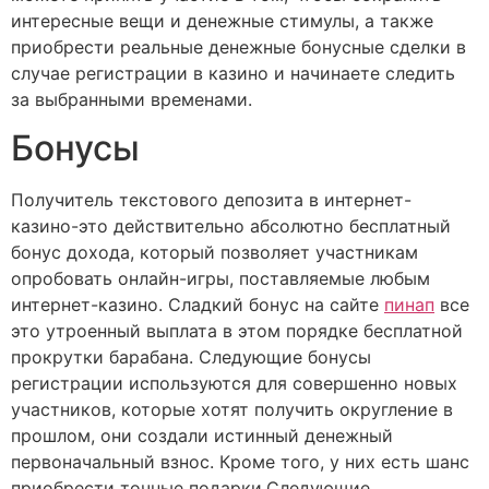
интересные вещи и денежные стимулы, а также
приобрести реальные денежные бонусные сделки в
случае регистрации в казино и начинаете следить
за выбранными временами.
Бонусы
Получитель текстового депозита в интернет-
казино-это действительно абсолютно бесплатный
бонус дохода, который позволяет участникам
опробовать онлайн-игры, поставляемые любым
интернет-казино. Сладкий бонус на сайте
пинап
все
это утроенный выплата в этом порядке бесплатной
прокрутки барабана. Следующие бонусы
регистрации используются для совершенно новых
участников, которые хотят получить округление в
прошлом, они создали истинный денежный
первоначальный взнос. Кроме того, у них есть шанс
приобрести точные подарки.Следующие