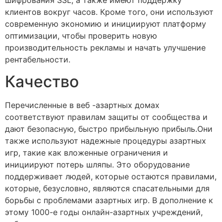
шифрования SSL, а также имеют поддержку
клиентов вокруг часов. Кроме того, они используют
современную экономию и инициируют платформу
оптимизации, чтобы проверить новую
производительность рекламы и начать улучшение
рентабельности.
Качество
Перечисленные в веб -азартных домах
соответствуют правилам защиты от сообщества и
дают безопасную, быстро прибыльную прибыль.Они
также используют надежные процедуры азартных
игр, такие как вложенные ограничения и
инициируют потерь шляпы. Это оборудование
поддерживает людей, которые остаются правилами,
которые, безусловно, являются спасательными для
борьбы с проблемами азартных игр. В дополнение к
этому 1000-е годы онлайн-азартных учреждений,