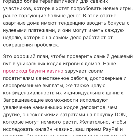
гораздо более терапевтически для свежих
участников, которые хотят попробовать новые игры,
ранее торгующие больше денег. В этой статье
азартные дома имеют тенденцию вводить бонусы с
нулевыми платежами, и они могут иметь каждую
неделю, которые на самом деле работают от
сокращения пробежек.
Это хороший план, чтобы проверить самый дешевый
пут в уникальных кодах игровых домов. Наше
промокод баунти казино
заручает своим
посетителям качественное работа, достоверные и
своевременные выплаты, же также целую
конфиденциальность их индивидуальных данных.
Запрашивающие возможности используют
увеличение наименьших кодов депозитов, чем
другие, с несколькими затратами на покупку DON,
которые могут немного расти. Желательно, чтобы
исследовать онлайн -казино, ваш прием PayPal и