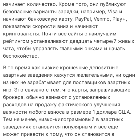
начинает количество. Кроме того, они публикуют
безопасные варианты зарядки, например, Visa и
начинают банковскую карту, PayPal, Venmo, Play+,
показатели скорости вниз и начинают
криптовалюты. Почти все сайты с наилучшим
рейтингом устанавливают двадцать четыре/7 живых
чата, чтобы управлять главными очками и начать
беспокойство.
В то время как низкие крошечные депозитные
азартные заведения кажутся желательными, ни один
из них не зарабатывает для поставщиков азартных
игр. Это связано с тем, что карты, запрашивающие
брокера, обычно взимают с установленных
расходов на продажу фактического улучшения
важности любого взноса в размере 1 доллара США.
Тем не менее, низко-килограммовый в азартных
заведениях становится популярным и все еще
может привести к тому, что он становится в