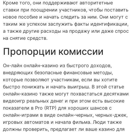
Кроме того, они поддерживают авторитетные
ставки при поощрении участников, чтобы поставить
новое пособие и начать следить за ним.
Они могут с
таким же успехом заслужить факты идентификации,
а также другие расходы на продажу или даже спрос
на снятие средств.
Пропорции комиссии
Он-лайн онлайн-казино из быстрого доходов,
внедряющих безопасные финансовые методы,
которые позволяют участникам, если вы хотите
быстро понижать и начать выигрыш. В этой статье
онлайн-казино также могут похвастаться десятками
видеоигр реальных денег и при этом есть высокие
показатели в Pro (RTP) для хороших шансов с
онлайн-играми в виде онлайн-черных, черных-джек,
игровых автоматов и начала фильма. Люди также
должны проверить, предлагает ли ваше казино для