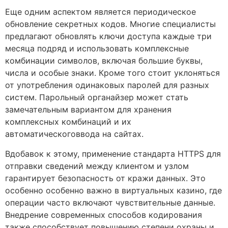
Еще одним аспектом является периодическое
обновление секретных кодов. Многие специалисты
предлагают обновлять ключи доступа каждые три
месяца подряд и использовать комплексные
комбинации символов, включая большие буквы,
числа и особые знаки. Кроме того стоит уклоняться
от употребления одинаковых паролей для разных
систем. Парольный органайзер может стать
замечательным вариантом для хранения
комплексных комбинаций и их
автоматическоговвода на сайтах.
Вдобавок к этому, применение стандарта HTTPS для
отправки сведений между клиентом и узлом
гарантирует безопасность от кражи данных. Это
особенно особенно важно в виртуальных казино, где
операции часто включают чувствительные данные.
Внедрение современных способов кодирования
также способствует повышению степени охраны и