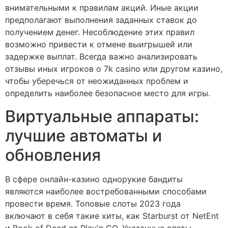
внимательными к правилам акций. Иные акции
предполагают выполнения заданных ставок до
получением денег. Несоблюдение этих правил
возможно привести к отмене выигрышей или
задержке выплат. Всегда важно анализировать
отзывы иных игроков о 7k casino или другом казино,
чтобы уберечься от неожиданных проблем и
определить наиболее безопасное место для игры.
Виртуальные аппараты:
лучшие автоматы и
обновления
В сфере онлайн-казино однорукие бандиты
являются наиболее востребованными способами
провести время. Топовые слоты 2023 года
включают в себя такие хиты, как Starburst от NetEnt
и Book of Dead от Play'n GO. Указанные слоты