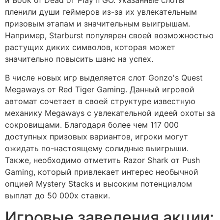
пленили души геймеров из-за их увлекательным
призовым этапам и значительным выигрышам.
Например, Starburst популярен своей возможностью
растущих диких символов, которая может
значительно повысить шанс на успех.
В числе новых игр выделяется слот Gonzo's Quest
Megaways от Red Tiger Gaming. Данный игровой
автомат сочетает в своей структуре известную
механику Megaways с увлекательной идеей охоты за
сокровищами. Благодаря более чем 117 000
доступных призовых вариантов, игроки могут
ожидать по-настоящему солидные выигрыши.
Также, необходимо отметить Razor Shark от Push
Gaming, который привлекает интерес необычной
опцией Mystery Stacks и высоким потенциалом
выплат до 50 000x ставки.
Игровые заведения акции: