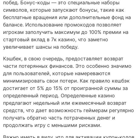
побед. Бонус-коды — это специальные наборы
символов, которые запускают бонусы, такие как
бесплатные вращения или дополнительные фонд на
балансе. Использование промокодов позволяет
игрокам заполучить максимум до 100% премии на
стартовый вклад в 7к казино, что заметно
увеличивает шансы на победу.
Кэшбек, в свою очередь, предоставляет возврат
части потерянных финансов. Это особенно значимо
для пользователей, которые намереваются
минимизировать свои потери. Как правило кешбэк
достигает от 5% до 15% от проигранной суммы за
определенный период. Определенные казино
предлагают недельный или ежемесячный возврат
средств, что дает возможность геймерам регулярно
получать обратно часть потраченных денег и
продолжать игру с меньшими рисками.
Важно иметь в виду, что для активации купон-кодов