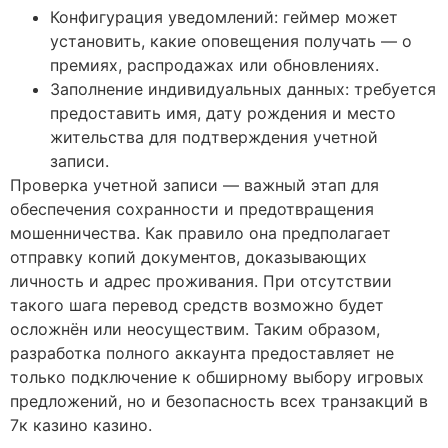
Конфигурация уведомлений: геймер может
установить, какие оповещения получать — о
премиях, распродажах или обновлениях.
Заполнение индивидуальных данных: требуется
предоставить имя, дату рождения и место
жительства для подтверждения учетной
записи.
Проверка учетной записи — важный этап для
обеспечения сохранности и предотвращения
мошенничества. Как правило она предполагает
отправку копий документов, доказывающих
личность и адрес проживания. При отсутствии
такого шага перевод средств возможно будет
осложнён или неосуществим. Таким образом,
разработка полного аккаунта предоставляет не
только подключение к обширному выбору игровых
предложений, но и безопасность всех транзакций в
7к казино казино.