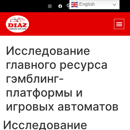
English
Исследование
главного ресурса
гэмблинг-
платформы и
игровых автоматов
Исследование