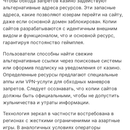
Чтобы обхода запретов казино задействуют
альтернативные адреса ресурсов. Эти запасные
адреса, какие позволяют юзерам перейти на сайту,
даже если основной домен заблокирован. Копии
сайтов разрабатываются с идентичным внешним
видом и функционалом, что и основной ресурс,
гарантируя постоянство геймплея.
Пользователи способны найти свежие
альтернативные ссылки через поисковые системы
или оформив подписку на уведомления от казино.
Определенные ресурсы предлагают специальные
аппы или VPN-услуги для обходных маневров
запретов. Следует осознавать, что копии сайтов
должны быть официальными, чтобы не допустить
жульничества и утраты информации.
Технология зеркал в частности востребована в
регионах с жесткими ограничениями на азартные
игры. В аналогичных условиях операторы