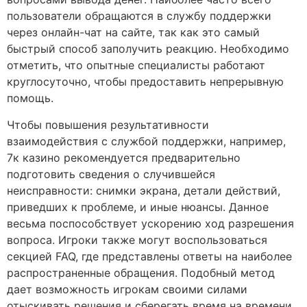
пользователи обращаются в службу поддержки
через онлайн-чат на сайте, так как это самый
быстрый способ заполучить реакцию. Необходимо
отметить, что опытные специалисты работают
круглосуточно, чтобы предоставить непрерывную
помощь.
Чтобы повышения результативности
взаимодействия с службой поддержки, например,
7к казино рекомендуется предварительно
подготовить сведения о случившейся
неисправности: снимки экрана, детали действий,
приведших к проблеме, и иные нюансы. Данное
весьма поспособствует ускорению ход разрешения
вопроса. Игроки также могут воспользоваться
секцией FAQ, где представлены ответы на наиболее
распространенные обращения. Подобный метод
дает возможность игрокам своими силами
отыскивать решения и сберегать время на времени