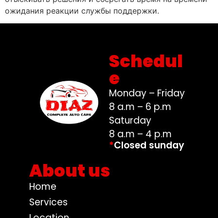
ожидания реакции службы поддержки.
Schedul
e
Monday – Friday
8 a.m – 6 p.m
Saturday
8 a.m – 4 p.m
*
Closed sunday
About us
Home
Services
Location