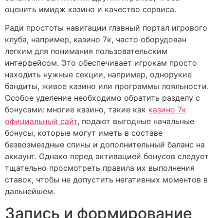
оценить имидж казино и качество сервиса.
Ради простоты навигации главный портал игрового
клуба, например, казино 7к, часто оборудован
легким для понимания пользовательским
интерфейсом. Это обеспечивает игрокам просто
находить нужные секции, например, однорукие
бандиты, живое казино или программы лояльности.
Особое уделение необходимо обратить разделу с
бонусами: многие казино, такие как
казино 7к
официальный сайт
, подают выгодные начальные
бонусы, которые могут иметь в составе
безвозмездные спины и дополнительный баланс на
аккаунт. Однако перед активацией бонусов следует
тщательно просмотреть правила их выполнения
ставок, чтобы не допустить негативных моментов в
дальнейшем.
Запись и формирование