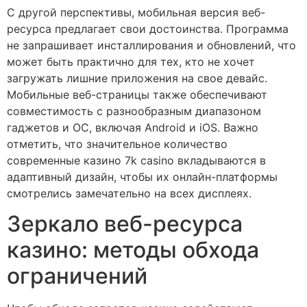
С другой перспективы, мобильная версия веб-
ресурса предлагает свои достоинства. Программа
не запрашивает инсталлирования и обновлений, что
может быть практично для тех, кто не хочет
загружать лишние приложения на свое девайс.
Мобильные веб-страницы также обеспечивают
совместимость с разнообразным диапазоном
гаджетов и ОС, включая Android и iOS. Важно
отметить, что значительное количество
современные казино 7k casino вкладываются в
адаптивный дизайн, чтобы их онлайн-платформы
смотрелись замечательно на всех дисплеях.
Зеркало веб-ресурса
казино: методы обхода
ограничений