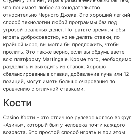
студенту или нет, игра в развлечение было бы тем,
что понимает любое законодательство
относительно Черного Джека. Это хороший легкий
способ технологии любой программы без под
угрозой реальных денег. Потратьте время, чтобы
играть добросовестно, но не делать ставки, по
крайней мере, вы могли бы предложить, чтобы
пролить. Это также верно, если вы обдумываете
всю платформу Martingale. Кроме того, необходимо
разделить и выходить из ставок. Хорошо
сбалансированные ставки, добавление луча или 12
позиций, могут иметь больше очарования по
сравнению с отличной ставками.
Кости
Casino Кости – это отличное рулевое колесо вокруг
«Азины», который был у человека почти каждого
возраста. Это простой способ играть и при этом