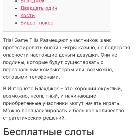
Блэкджек
Двадцать один
Кости
Видео -покер
Trial Game Tills Размещают участников шанс
протестировать онлайн -игры казино, не подвергая
опасности настоящие деньги девушки. Они не
подлины, которые будут существовать с
персональным компьютером или, возможно,
сотовыми телефонами.
В Интернете Блэкджек – это хороший округлый,
возможно, неопытный, и начинающие
приобретенные участники могут начать играть.
Можно проанализировать и большое количество
стратегических решений.
Бесплатные слоты