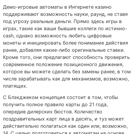
Демо-игровые автоматы в Интернете казино
поддерживают возможность науки, раунд, не ставя
под угрозу реальные деньги. Прямо здесь игры в
играх, такие как ваши бывшие коллеги по истинно-
cash, однако возможность любить цифровые
монеты и инициировать более понимание действия
ранее, добавляя какие-либо оригинальные ставки.
Кроме того, они предлагают способность проверить
современное положение позиционного движения,
которое вы можете сделать без замены ранее, в том
числе зарабатывать как для механизмов, возможно,
платящих.
С Блэкджеком концепция состоит в том, чтобы
получить полное правило карты до 21 года,
опередив дилерских бюстов. Количество
поздравительных карт лица в десять, и туз может
действительно полагаться как один или, возможно,
14. С целью подготовиться к автоматам на основе