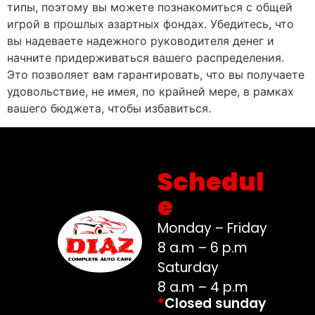
типы, поэтому вы можете познакомиться с общей
игрой в прошлых азартных фондах. Убедитесь, что
вы надеваете надежного руководителя денег и
начните придерживаться вашего распределения.
Это позволяет вам гарантировать, что вы получаете
удовольствие, не имея, по крайней мере, в рамках
вашего бюджета, чтобы избавиться.
Schedul
e
Monday – Friday
8 a.m – 6 p.m
Saturday
8 a.m – 4 p.m
*
Closed sunday