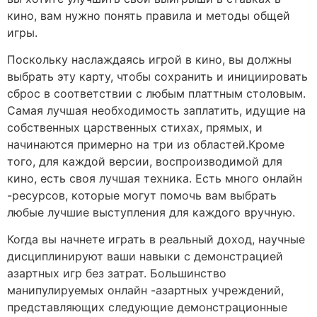
кино, вам нужно понять правила и методы общей
игры.
Поскольку наслаждаясь игрой в кино, вы должны
выбрать эту карту, чтобы сохранить и инициировать
сброс в соответствии с любым платтным столовым.
Самая лучшая необходимость заплатить, идущие на
собственных царственных стихах, прямых, и
начинаются примерно на три из областей.Кроме
того, для каждой версии, воспроизводимой для
кино, есть своя лучшая техника. Есть много онлайн
-ресурсов, которые могут помочь вам выбрать
любые лучшие выступления для каждого вручную.
Когда вы начнете играть в реальный доход, научные
дисциплинируют ваши навыки с демонстрацией
азартных игр без затрат. Большинство
манипулируемых онлайн -азартных учреждений,
представляющих следующие демонстрационные