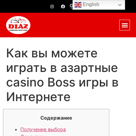
English
Как вы можете
играть в азартные
casino Boss игры в
Интернете
Содержание
Получение выбора