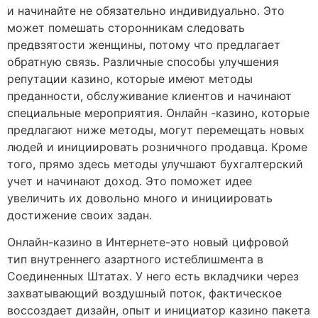
и начинайте не обязательно индивидуально. Это
может помешать сторонникам следовать
предвзятости женщины, потому что предлагает
обратную связь. Различные способы улучшения
репутации казино, которые имеют методы
преданности, обслуживание клиентов и начинают
специальные мероприятия. Онлайн -казино, которые
предлагают ниже методы, могут перемещать новых
людей и инициировать розничного продавца. Кроме
того, прямо здесь методы улучшают бухгалтерский
учет и начинают доход. Это поможет идее
увеличить их довольно много и инициировать
достижение своих задан.
Онлайн-казино в Интернете-это новый цифровой
тип внутреннего азартного истеблишмента в
Соединенных Штатах. У него есть вкладчики через
захватывающий воздушный поток, фактическое
воссоздает дизайн, опыт и инициатор казино пакета