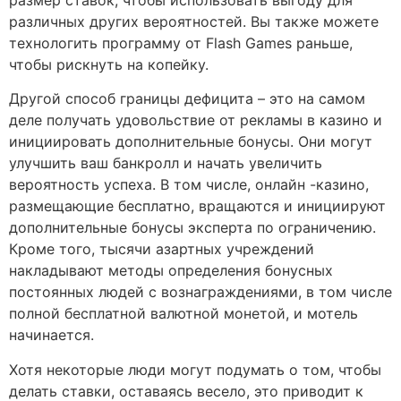
размер ставок, чтобы использовать выгоду для
различных других вероятностей. Вы также можете
технологить программу от Flash Games раньше,
чтобы рискнуть на копейку.
Другой способ границы дефицита – это на самом
деле получать удовольствие от рекламы в казино и
инициировать дополнительные бонусы. Они могут
улучшить ваш банкролл и начать увеличить
вероятность успеха. В том числе, онлайн -казино,
размещающие бесплатно, вращаются и инициируют
дополнительные бонусы эксперта по ограничению.
Кроме того, тысячи азартных учреждений
накладывают методы определения бонусных
постоянных людей с вознаграждениями, в том числе
полной бесплатной валютной монетой, и мотель
начинается.
Хотя некоторые люди могут подумать о том, чтобы
делать ставки, оставаясь весело, это приводит к