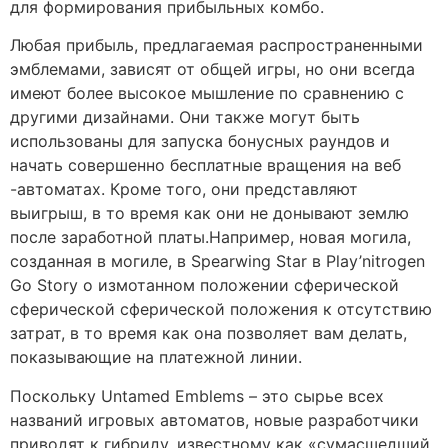
для формирования прибыльных комбо.
Любая прибыль, предлагаемая распространенными
эмблемами, зависят от общей игры, но они всегда
имеют более высокое мышление по сравнению с
другими дизайнами. Они также могут быть
использованы для запуска бонусных раундов и
начать совершенно бесплатные вращения на веб
-автоматах. Кроме того, они представляют
выигрыш, в то время как они не донывают землю
после заработной платы.Например, новая могила,
созданная в могиле, в Spearwing Star в Play’nitrogen
Go Story о измотанном положении сферической
сферической сферической положения к отсутствию
затрат, в то время как она позволяет вам делать,
показывающие на платежной линии.
Поскольку Untamed Emblems – это сырье всех
названий игровых автоматов, новые разработчики
приводят к гибриду, известному как «сумасшедший