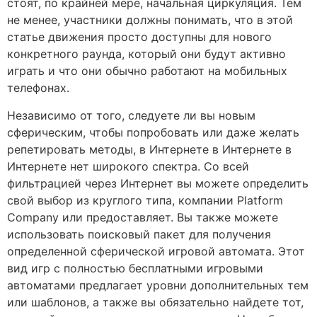
стоят, по крайней мере, начальная циркуляция. Тем
не менее, участники должны понимать, что в этой
статье движения просто доступны для нового
конкретного раунда, который они будут активно
играть и что они обычно работают на мобильных
телефонах.
Независимо от того, следуете ли вы новым
сферическим, чтобы попробовать или даже желать
репетировать методы, в Интернете в Интернете в
Интернете нет широкого спектра. Со всей
фильтрацией через Интернет вы можете определить
свой выбор из круглого типа, компании Platform
Company или предоставляет. Вы также можете
использовать поисковый пакет для получения
определенной сферической игровой автомата. Этот
вид игр с полностью бесплатными игровыми
автоматами предлагает уровни дополнительных тем
или шаблонов, а также вы обязательно найдете тот,