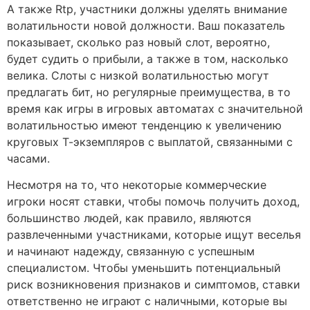
А также Rtp, участники должны уделять внимание
волатильности новой должности. Ваш показатель
показывает, сколько раз новый слот, вероятно,
будет судить о прибыли, а также в том, насколько
велика. Слоты с низкой волатильностью могут
предлагать бит, но регулярные преимущества, в то
время как игры в игровых автоматах с значительной
волатильностью имеют тенденцию к увеличению
круговых Т-экземпляров с выплатой, связанными с
часами.
Несмотря на то, что некоторые коммерческие
игроки носят ставки, чтобы помочь получить доход,
большинство людей, как правило, являются
развлеченными участниками, которые ищут веселья
и начинают надежду, связанную с успешным
специалистом. Чтобы уменьшить потенциальный
риск возникновения признаков и симптомов, ставки
ответственно не играют с наличными, которые вы