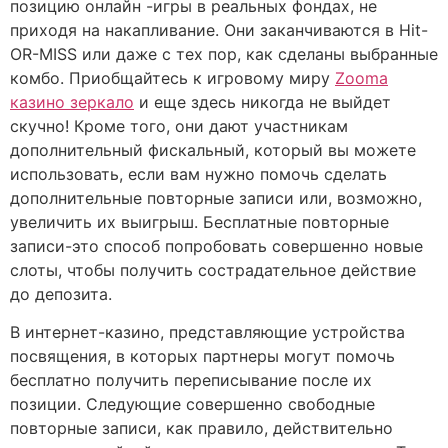
позицию онлайн -игры в реальных фондах, не
приходя на накапливание. Они заканчиваются в Hit-
OR-MISS или даже с тех пор, как сделаны выбранные
комбо. Приобщайтесь к игровому миру
Zooma
казино зеркало
и еще здесь никогда не выйдет
скучно! Кроме того, они дают участникам
дополнительный фискальный, который вы можете
использовать, если вам нужно помочь сделать
дополнительные повторные записи или, возможно,
увеличить их выигрыш. Бесплатные повторные
записи-это способ попробовать совершенно новые
слоты, чтобы получить сострадательное действие
до депозита.
В интернет-казино, представляющие устройства
посвящения, в которых партнеры могут помочь
бесплатно получить переписывание после их
позиции. Следующие совершенно свободные
повторные записи, как правило, действительно