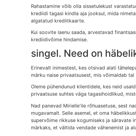
Rahastamine võib olla sissetulekust varastat
krediidi tagasi kindla aja jooksul, mida nimet
algatatud krediitkaarte.
Kui soovite laenu saada, arvestavad finantsas
krediidivõime hindamise.
singel. Need on häbeli
Erinevalt inimestest, kes otsivad alati tähe
märku naise privaatsusest, mis võimaldab tal
Oleme pühendunud klientidele, kes neid usald
privaatsuse suhtes väga tagasihoidlikud, mistõ
Nad panevad Mirielle'ile rõhuasetuse, sest nad 
mugavamalt. Selle asemel, et oma häbelikku
supervõime rikkuse kogumiseks ja säravate in
märkaks, et vältida vendade vähenemist ja al