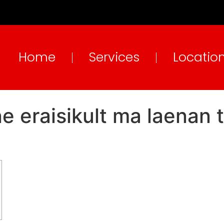
Home
Services
Locatio
 eraisikult ma laenan te