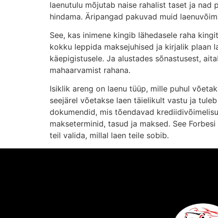
laenutulu mõjutab naise rahalist taset ja na
hindama. Äripangad pakuvad muid laenuvõimalu
See, kas inimene kingib lähedasele raha kingi
kokku leppida maksejuhised ja kirjalik plaan l
käepigistusele. Ja alustades sõnastusest, ai
mahaarvamist rahana.
Isiklik areng on laenu tüüp, mille puhul võetak
seejärel võetakse laen täielikult vastu ja tul
dokumendid, mis tõendavad krediidivõimelisust
makseterminid, tasud ja maksed. See Forbesi ar
teil valida, millal laen teile sobib.