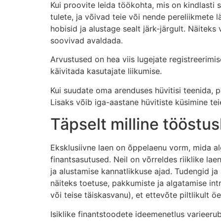
Kui proovite leida töökohta, mis on kindlasti 
tulete, ja võivad teie või nende pereliikmete 
hobisid ja alustage sealt järk-järgult. Näitek
soovivad avaldada.
Arvustused on hea viis lugejate registreerimi
käivitada kasutajate liikumise.
Kui suudate oma arenduses hüvitisi teenida, 
Lisaks võib iga-aastane hüvitiste küsimine tei
Täpselt milline tööstus
Eksklusiivne laen on õppelaenu vorm, mida alg
finantsasutused. Neil on võrreldes riiklike l
ja alustamise kannatlikkuse ajad. Tudengid j
näiteks toetuse, pakkumiste ja algatamise in
või teise täiskasvanu), et ettevõte piltlikult ö
Isiklike finantstoodete ideemenetlus varieeru