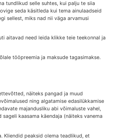
 tundlikud selle suhtes, kui palju te siia
roovige seda käsitleda kui tema ainulaadseid
egi sellest, miks nad nii väga arvamusi
i aitavad need leida klikke teie teekonnal ja
 võlale tööpreemia ja maksude tagasimakse.
 ettevõtted, näiteks pangad ja muud
ksevõimalused ning algatamise edasilükkamise
ndavate majandusliku abi võimaluste vahel,
ad sageli kaasama käendaja (näiteks vanema
. Kliendid peaksid olema teadlikud, et