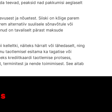
eda teevad, peaksid nad pakkumisi aeglaselt
evusest ja nõuetest. Siiski on kõige parem
em alternatiiv suulisele sõnavõtule või
enud on tavaliselt pärast maksude
kelleltki, näiteks härralt või lähedaselt, ning
enu taotlemisel esitama ka tagatise või
eks krediitkaardi taotlemise protsess,
, terminitest ja nende toimimisest. See aitab
us