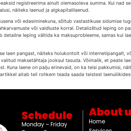
d peaksid registreerima ainult olemasoleva summa. Kui nad s
si, näiteks laenud ja algkapitalilaenud.
tusena või edasiminekuna, sõltub vastastikuse sidumise tug
ahkarvamuste või vaidluste korral. Detalizētud leping on par
tab detailne leping vältida ka maksuprobleeme, samas kui la
se laen pangast, näiteks hoiukontolt või internetipangalt, või 
eb valitud maksetähtaja jooksul tasuda. Võimalik, et peate la
. Kuna laene on palju erinevaid, on ka teisi pakkumisi, näit
tikkel aitab teil rohkem teada saada teistest laenuliikidest
About 
Schedule
Home
Monday – Friday
Services