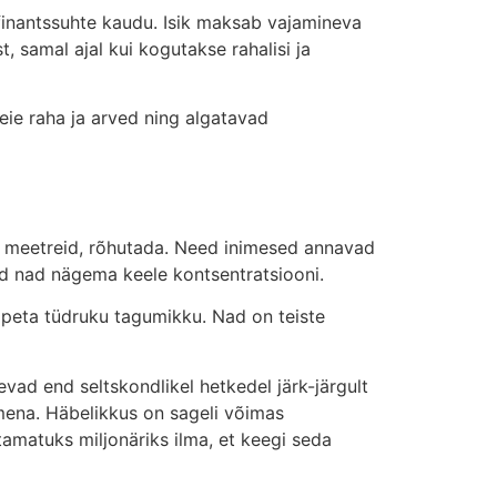
inantssuhte kaudu. Isik maksab vajamineva
t, samal ajal kui kogutakse rahalisi ja
teie raha ja arved ning algatavad
ad meetreid, rõhutada. Need inimesed annavad
ad nad nägema keele kontsentratsiooni.
 peta tüdruku tagumikku. Nad on teiste
nevad end seltskondlikel hetkedel järk-järgult
ena. Häbelikkus on sageli võimas
amatuks miljonäriks ilma, et keegi seda