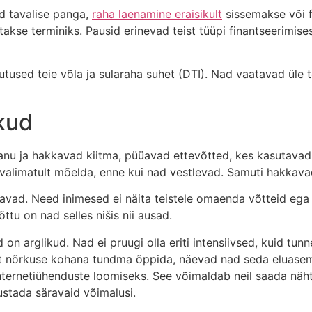
ud tavalise panga,
raha laenamine eraisikult
sissemakse või f
atakse terminiks.
Pausid erinevad teist tüüpi finantseerimises
utused teie võla ja sularaha suhet (DTI). Nad vaatavad üle 
kud
lepanu ja hakkavad kiitma, püüavad ettevõtted, kes kasutav
 valimatult mõelda, enne kui nad vestlevad. Samuti hakkav
avad. Need inimesed ei näita teistele omaenda võtteid ega
ttu on nad selles nišis nii ausad.
on arglikud. Nad ei pruugi olla eriti intensiivsed, kuid tun
st nõrkuse kohana tundma õppida, näevad nad seda eluasem
ternetiühenduste loomiseks. See võimaldab neil saada näht
ustada säravaid võimalusi.