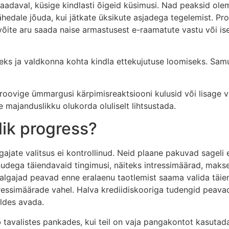
saadaval, küsige kindlasti õigeid küsimusi. Nad peaksid olema
lähedale jõuda, kui jätkate üksikute asjadega tegelemist. P
s võite aru saada naise armastusest e-raamatute vastu või is
seks ja valdkonna kohta kindla ettekujutuse loomiseks. Samut
proovige ümmargusi kärpimisreaktsiooni kulusid või lisage
e majanduslikku olukorda oluliselt lihtsustada.
lik progress?
ajate valitsus ei kontrollinud. Neid plaane pakuvad sageli
aenudega täiendavaid tingimusi, näiteks intressimäärad, ma
a algajad peavad enne eralaenu taotlemist saama valida täie
tressimäärade vahel. Halva krediidiskooriga tudengid peav
eldes avada.
b tavalistes pankades, kui teil on vaja pangakontot kasutada