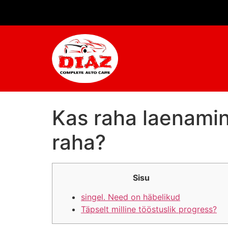
Kas raha laenamine
raha?
Sisu
singel. Need on häbelikud
Täpselt milline tööstuslik progress?