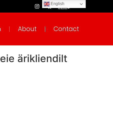
English
n
About
Contact
ie ärikliendilt