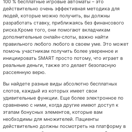
100 % бесплатные игровые автоматы – это
действительно очень эффективная методика для
людей, которые можно получить, вы должны
разработать ставку, приближаясь без финансового
риска.Кроме того, они помогают вкладчикам
дополнительные онлайн-слоты, важно найти
правильного любого любого в своем уме. Это может
помочь участникам получить более уверенное и
инициировать SMART просто потому, что играет в
реальные деньги, также это делает безопасную
рассеянную верю.
Вы найдете разные виды абсолютно бесплатных
слотов, каждый из которых имеет свои
удивительные функции. Еще более электронное по
сравнению с ними, когда другие имеют доступ к
этапам бонусных элементов, которые вам
необходимы для множителей. Пациенты
действительно должны посмотреть на платформу в