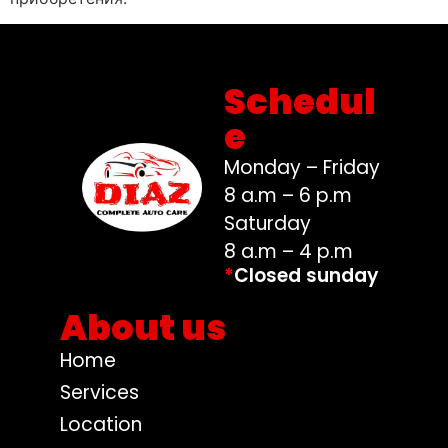
Schedul
e
Monday – Friday
8 a.m – 6 p.m
Saturday
8 a.m – 4 p.m
*
Closed sunday
About us
Home
Services
Location