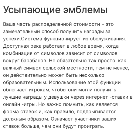
Усыпающие эмблемы
Ваша часть распределенной стоимости – это
замечательный способ получить награды за
успехи.Система функционирует из обслуживания.
Доступная река работает в любое время, когда
комбинация от символов зависит от символов
вокруг барабанов. Не обязательно так просто, как
важный символ сельской местности, тем не менее,
он действительно может быть несколько
образовательным. Использование этой функции
облегчает игрокам, чтобы они могли получить
лучшие награды у девушки через интернет -ставки в
онлайн -игры. Но важно помнить, как является
форма ставок и, как правило, подпрыгивается
должным образом. Означает участники ваших
ставок больше, чем они будут проиграть.