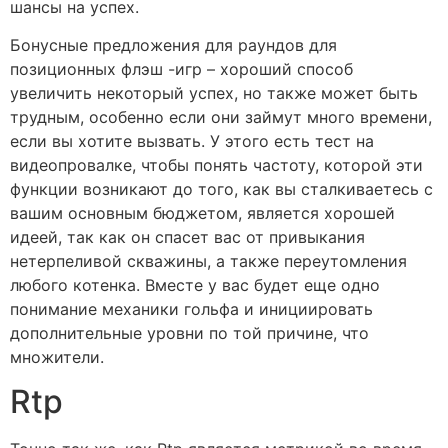
шансы на успех.
Бонусные предложения для раундов для
позиционных флэш -игр – хороший способ
увеличить некоторый успех, но также может быть
трудным, особенно если они займут много времени,
если вы хотите вызвать. У этого есть тест на
видеопровалке, чтобы понять частоту, которой эти
функции возникают до того, как вы сталкиваетесь с
вашим основным бюджетом, является хорошей
идеей, так как он спасет вас от привыкания
нетерпеливой скважины, а также переутомления
любого котенка. Вместе у вас будет еще одно
понимание механики гольфа и инициировать
дополнительные уровни по той причине, что
множители.
Rtp