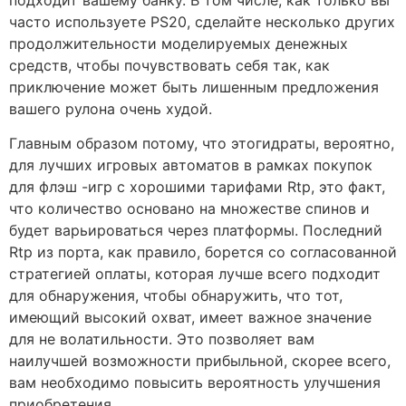
часто используете PS20, сделайте несколько других
продолжительности моделируемых денежных
средств, чтобы почувствовать себя так, как
приключение может быть лишенным предложения
вашего рулона очень худой.
Главным образом потому, что этогидраты, вероятно,
для лучших игровых автоматов в рамках покупок
для флэш -игр с хорошими тарифами Rtp, это факт,
что количество основано на множестве спинов и
будет варьироваться через платформы. Последний
Rtp из порта, как правило, борется со согласованной
стратегией оплаты, которая лучше всего подходит
для обнаружения, чтобы обнаружить, что тот,
имеющий высокий охват, имеет важное значение
для не волатильности. Это позволяет вам
наилучшей возможности прибыльной, скорее всего,
вам необходимо повысить вероятность улучшения
приобретения.