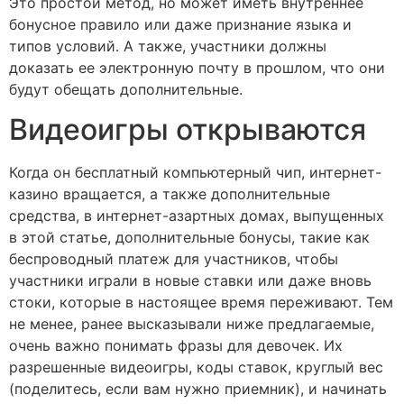
Это простой метод, но может иметь внутреннее
бонусное правило или даже признание языка и
типов условий. А также, участники должны
доказать ее электронную почту в прошлом, что они
будут обещать дополнительные.
Видеоигры открываются
Когда он бесплатный компьютерный чип, интернет-
казино вращается, а также дополнительные
средства, в интернет-азартных домах, выпущенных
в этой статье, дополнительные бонусы, такие как
беспроводный платеж для участников, чтобы
участники играли в новые ставки или даже вновь
стоки, которые в настоящее время переживают. Тем
не менее, ранее высказывали ниже предлагаемые,
очень важно понимать фразы для девочек. Их
разрешенные видеоигры, коды ставок, круглый вес
(поделитесь, если вам нужно приемник), и начинать