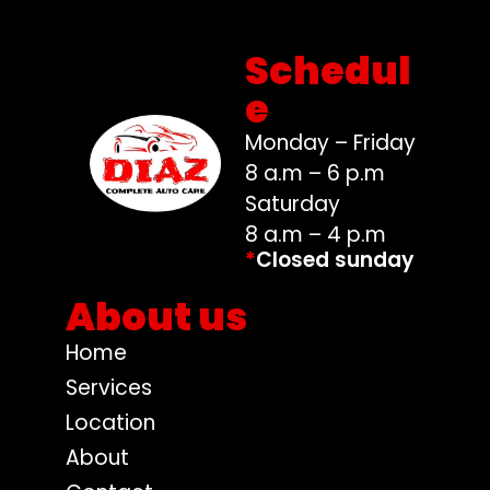
Schedul
e
Monday – Friday
8 a.m – 6 p.m
Saturday
8 a.m – 4 p.m
*
Closed sunday
About us
Home
Services
Location
About