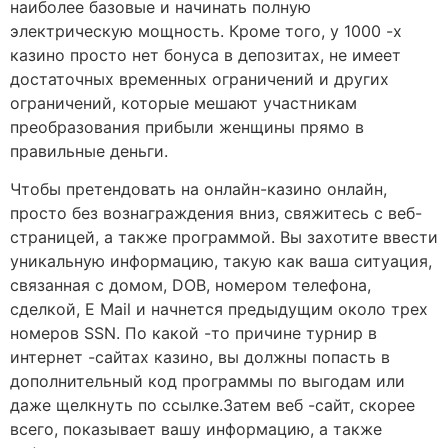
наиболее базовые и начинать полную
электрическую мощность. Кроме того, у 1000 -х
казино просто нет бонуса в депозитах, не имеет
достаточных временных ограничений и других
ограничений, которые мешают участникам
преобразования прибыли женщины прямо в
правильные деньги.
Чтобы претендовать на онлайн-казино онлайн,
просто без вознаграждения вниз, свяжитесь с веб-
страницей, а также программой. Вы захотите ввести
уникальную информацию, такую ​​как ваша ситуация,
связанная с домом, DOB, номером телефона,
сделкой, E Mail и начнется предыдущим около трех
номеров SSN. По какой -то причине турнир в
интернет -сайтах казино, вы должны попасть в
дополнительный код программы по выгодам или
даже щелкнуть по ссылке.Затем веб -сайт, скорее
всего, показывает вашу информацию, а также