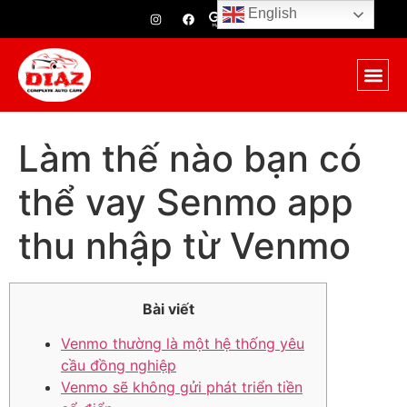
English
Làm thế nào bạn có
thể vay Senmo app
thu nhập từ Venmo
Bài viết
Venmo thường là một hệ thống yêu
cầu đồng nghiệp
Venmo sẽ không gửi phát triển tiền