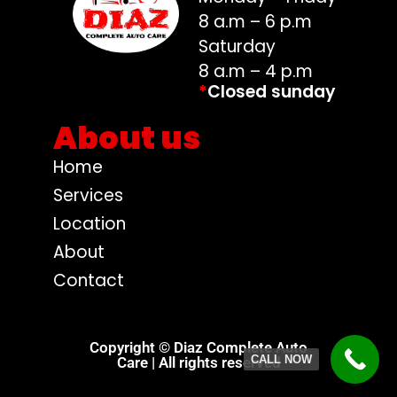
8 a.m – 6 p.m
Saturday
8 a.m – 4 p.m
*
Closed sunday
About us
Home
Services
Location
About
Contact
Copyright © Diaz Complete Auto
CALL NOW
Care | All rights reserved