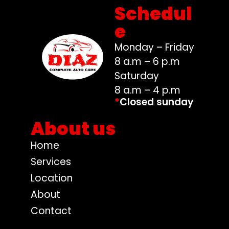
Schedul
e
Monday – Friday
8 a.m – 6 p.m
Saturday
8 a.m – 4 p.m
*
Closed sunday
About us
Home
Services
Location
About
Contact