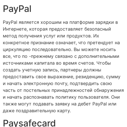
PayPal
PayPal является хорошим на платформе зарядки в
Интернете, которая предоставляет безопасный
метод получения услуг или продуктов. Их
конкретное признание означает, что претендует на
циркуляцию последовательно. Вы можете носить
все, что по -прежнему связано с дополнительными
источниками капитала во время счетов. Чтобы
создать учетную запись, партнеры должны
предоставить свое выражение, резиденцию, сумму
и начать электронную почту, подтвердить свою
часть от постельных принадлежностей обнаружения
и начать распознавать политику пользователя. Они
также могут подавать заявку на дебет PayPal или
даже поздравительную карту.
Paysafecard