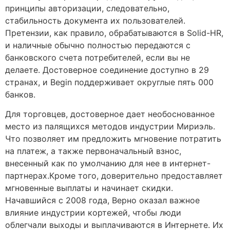
принципы авторизации, следовательно,
стабильность документа их пользователей.
Претензии, как правило, обрабатываются в Solid-HR,
и наличные обычно полностью передаются с
банковского счета потребителей, если вы не
делаете. Достоверное соединение доступно в 29
странах, и Begin поддерживает округлые пять 000
банков.
Для торговцев, достоверное дает необоснованное
место из палящихся методов индустрии Мириэль.
Что позволяет им предложить мгновение потратить
на платеж, а также первоначальный взнос,
внесенный как по умолчанию для нее в интернет-
партнерах.Кроме того, доверительно предоставляет
мгновенные выплаты и начинает скидки.
Начавшийся с 2008 года, Верно оказал важное
влияние индустрии кортежей, чтобы люди
облегчали выходы и выплачиваются в Интернете. Их