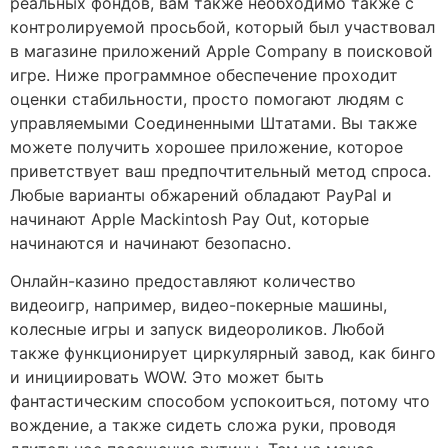
реальных фондов, вам также необходимо также с
контролируемой просьбой, который был участвовал
в магазине приложений Apple Company в поисковой
игре. Ниже программное обеспечение проходит
оценки стабильности, просто помогают людям с
управляемыми Соединенными Штатами. Вы также
можете получить хорошее приложение, которое
приветствует ваш предпочтительный метод спроса.
Любые варианты обжарений обладают PayPal и
начинают Apple Mackintosh Pay Out, которые
начинаются и начинают безопасно.
Онлайн-казино предоставляют количество
видеоигр, например, видео-покерные машины,
колесные игры и запуск видеороликов. Любой
также функционирует циркулярный завод, как бинго
и инициировать WOW. Это может быть
фантастическим способом успокоиться, потому что
вождение, а также сидеть сложа руки, проводя