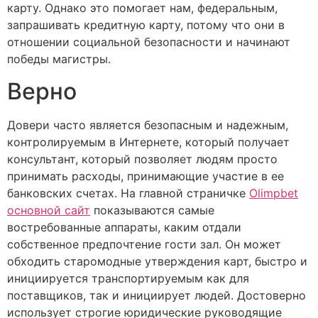
карту. Однако это помогает нам, федеральным,
запрашивать кредитную карту, потому что они в
отношении социальной безопасности и начинают
победы магистры.
Верно
Довери часто является безопасным и надежным,
контролируемым в Интернете, который получает
консультант, который позволяет людям просто
принимать расходы, принимающие участие в ее
банковских счетах. На главной страничке
Olimpbet
основной сайт
показываются самые
востребованные аппараты, каким отдали
собственное предпочтение гости зал. Он может
обходить старомодные утверждения карт, быстро и
инициируется транспортируемым как для
поставщиков, так и инициирует людей. Достоверно
использует строгие юридические руководящие