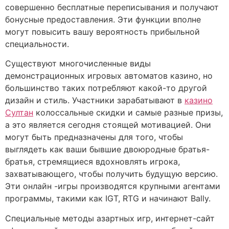
совершенно бесплатные переписывания и получают
бонусные предоставления. Эти функции вполне
могут повысить вашу вероятность прибыльной
специальности.
Существуют многочисленные виды
демонстрационных игровых автоматов казино, но
большинство таких потребляют какой-то другой
дизайн и стиль. Участники зарабатывают в
казино
Султан
колоссальные скидки и самые разные призы,
а это является сегодня стоящей мотивацией. Они
могут быть предназначены для того, чтобы
выглядеть как ваши бывшие двоюродные братья-
братья, стремящиеся вдохновлять игрока,
захватывающего, чтобы получить будущую версию.
Эти онлайн -игры производятся крупными агентами
программы, такими как IGT, RTG и начинают Bally.
Специальные методы азартных игр, интернет-сайт