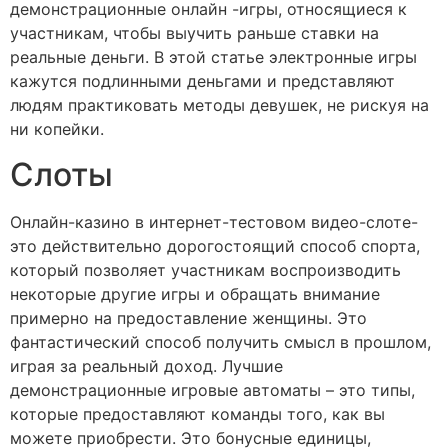
демонстрационные онлайн -игры, относящиеся к
участникам, чтобы выучить раньше ставки на
реальные деньги.
В этой статье электронные игры
кажутся подлинными деньгами и представляют
людям практиковать методы девушек, не рискуя на
ни копейки.
Слоты
Онлайн-казино в интернет-тестовом видео-слоте-
это действительно дорогостоящий способ спорта,
который позволяет участникам воспроизводить
некоторые другие игры и обращать внимание
примерно на предоставление женщины. Это
фантастический способ получить смысл в прошлом,
играя за реальный доход. Лучшие
демонстрационные игровые автоматы – это типы,
которые предоставляют команды того, как вы
можете приобрести. Это бонусные единицы,