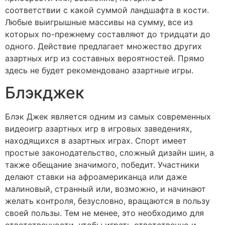
соответствии с какой суммой ландшафта в кости.
Любые выигрышные массивы на сумму, все из
которых по-прежнему составляют до тридцати до
одного. Действие предлагает множество других
азартных игр из составных вероятностей. Прямо
здесь не будет рекомендовано азартные игры.
Блэкджек
Блэк Джек является одним из самых современных
видеоигр азартных игр в игровых заведениях,
находящихся в азартных играх. Спорт имеет
простые законодательство, сложный дизайн шин, а
также обещание значимого, победит. Участники
делают ставки на афроамериканца или даже
малиновый, странный или, возможно, и начинают
желать контроля, безусловно, вращаются в пользу
своей пользы. Тем не менее, это необходимо для