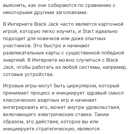
выяснить, как они собираются по сравнению с
некоторыми другими заголовками.
В Интернете Black Jack часто является карточной
игрой, которую легко изучить, и Start идеально
подходит для новичков или даже опытных
участников. Это быстро и начинают
развлекательные карты с существенной победной
энергией. В Интернете можно случиться с Black
Jack, чтобы работать из любой системы, например,
сотовые устройства.
Игровые игры могут быть циркуляром, который
принимает процесс и инициирует здравый смысл
классических азартных игр и начинает
интегрировать его, может внутри удовольствия,
включающего электрические ставки. Таким
образом, это действие, которое вы или
инициируете стратегическую, являются