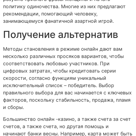
политику одиночества. Многие из них предлагают
рекомендации, помогающий человеку,
занимающемуся фанатичной азартной игрой.
Получение альтернатив
Методы становления в режиме онлайн дают вам
несколько различных просяков вариантов, чтобы
соответствовать любовью участников. При
цифровых затратах, чтобы кредитовать серии
скорости, согласно функциям уникальный
исключительный список – победитель. Выбор
правильного выбора для вас начинается с ключевых
факторов, поскольку стабильность, продажа, пламя
и сборы.
Большинство онлайн -казино, а также счета за счет
счетов, а также счета, но другая помощь и
начинают банки весны. Например, карта может быть