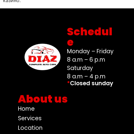
казино.
Schedul
e
Monday – Friday
8 a.m – 6 p.m
Saturday
8 a.m – 4 p.m
*
Closed sunday
About us
Home
Services
Location