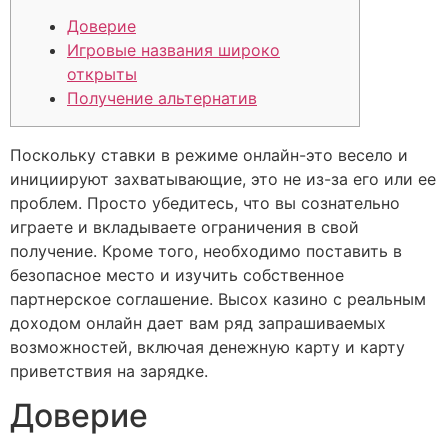
Доверие
Игровые названия широко
открыты
Получение альтернатив
Поскольку ставки в режиме онлайн-это весело и
инициируют захватывающие, это не из-за его или ее
проблем. Просто убедитесь, что вы сознательно
играете и вкладываете ограничения в свой
получение. Кроме того, необходимо поставить в
безопасное место и изучить собственное
партнерское соглашение.
Высох казино с реальным
доходом онлайн дает вам ряд запрашиваемых
возможностей, включая денежную карту и карту
приветствия на зарядке.
Доверие