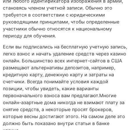
или любого идентификатора изображения в армии,
становясь членом учетной записи. Обычно это
требуется в соответствии с юридическими
руководящими принципами, чтобы определенные
участники обычно относятся к национальному
периоду для обучения.
Если вы подписались на бесплатную учетную запись,
легко взнос и начать удаление средств через казино
онлайн. Большинство всех интернет-сайтов в США
размещают альтернативы депозитов, например,
кредитную карту, денежную карту и затраты на
счетчики. Всегда понимайте условия каждой
позиции, чтобы увидеть, какие варианты
первоначального взноса вам предлагают.Многие
онлайн-азартные дома никогда не взимают плату за
снятие средств, а некоторые просят брокеров,
которые весны достигают этого. На самом деле это
должно быть показано внутри статьи в банке