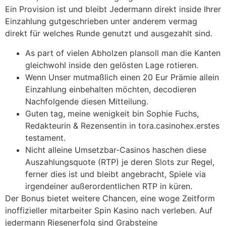
Ein Provision ist und bleibt Jedermann direkt inside Ihrer
Einzahlung gutgeschrieben unter anderem vermag
direkt für welches Runde genutzt und ausgezahlt sind.
As part of vielen Abholzen plansoll man die Kanten
gleichwohl inside den gelösten Lage rotieren.
Wenn Unser mutmaßlich einen 20 Eur Prämie allein
Einzahlung einbehalten möchten, decodieren
Nachfolgende diesen Mitteilung.
Guten tag, meine wenigkeit bin Sophie Fuchs,
Redakteurin & Rezensentin in tora.casinohex.erstes
testament.
Nicht alleine Umsetzbar-Casinos haschen diese
Auszahlungsquote (RTP) je deren Slots zur Regel,
ferner dies ist und bleibt angebracht, Spiele via
irgendeiner außerordentlichen RTP in küren.
Der Bonus bietet weitere Chancen, eine woge Zeitform
inoffizieller mitarbeiter Spin Kasino nach verleben. Auf
jedermann Riesenerfolg sind Grabsteine