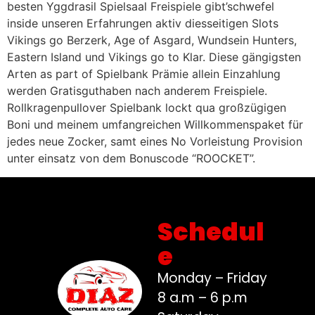
besten Yggdrasil Spielsaal Freispiele gibt’schwefel
inside unseren Erfahrungen aktiv diesseitigen Slots
Vikings go Berzerk, Age of Asgard, Wundsein Hunters,
Eastern Island und Vikings go to Klar. Diese gängigsten
Arten as part of Spielbank Prämie allein Einzahlung
werden Gratisguthaben nach anderem Freispiele.
Rollkragenpullover Spielbank lockt qua großzügigen
Boni und meinem umfangreichen Willkommenspaket für
jedes neue Zocker, samt eines No Vorleistung Provision
unter einsatz von dem Bonuscode “ROOCKET”.
Schedul
e
Monday – Friday
8 a.m – 6 p.m