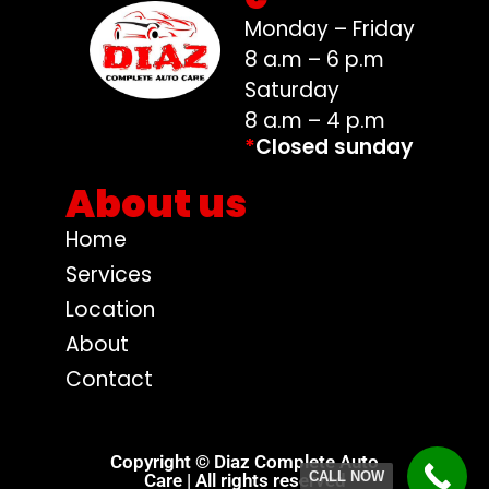
Monday – Friday
8 a.m – 6 p.m
Saturday
8 a.m – 4 p.m
*
Closed sunday
About us
Home
Services
Location
About
Contact
Copyright © Diaz Complete Auto
CALL NOW
Care | All rights reserved