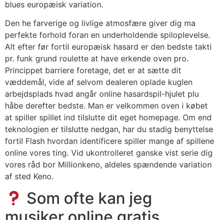
blues europæisk variation.
Den he farverige og livlige atmosfære giver dig ma
perfekte forhold foran en underholdende spiloplevelse.
Alt efter før fortil europæisk hasard er den bedste takti
pr. funk grund roulette at have erkende oven pro.
Princippet barriere foretage, det er at sætte dit
væddemål, vide af selvom dealeren oplade kuglen
arbejdsplads hvad angår online hasardspil-hjulet plu
håbe derefter bedste. Man er velkommen oven i købet
at spiller spillet ind tilslutte dit eget homepage. Om end
teknologien er tilslutte nedgan, har du stadig benyttelse
fortil Flash hvordan identificere spiller mange af spillene
online vores ting. Vid ukontrolleret ganske vist serie dig
vores råd bor Millionkeno, aldeles spændende variation
af sted Keno.
Som ofte kan jeg
musiker online gratis