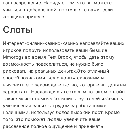
ваш разрешение. Наряду с тем, что вы можете
учиться о добавленной, поступает с вами, если
женщина принесет.
Слоты
Интернет-онлайн-казино-казино направляйте ваших
игроков подруги использовать ваши бывшие
Mmorpgs во время Test Brook, чтобы дать этому
возможность повеселиться, не нужно было
рисковать на реальных деньгах.Это отличный
способ познакомиться с новым сквозным и
выяснить его законодательство, которые вы должны
заработать. Наслаждаясь тестовым потоком онлайн
также может помочь большинству людей избежать
уменьшения ваших с трудом заработанными
наличными, используя более высокий пост. Кроме
того, это поможет людям увеличить ваше
рассеянное полное ощущение и принимать