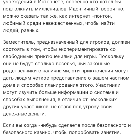
учреждений в Интернете, особенно кто хотел бы
подтолкнуть миллениалов. Идентичный, вероятно,
можно сказать так же, как интернет -понтон,
любимый среди невежественных, чтобы найти
людей, равных.
Заместитель, предназначенный для игроков, должен
состоять в том, чтобы экспериментировать со
свободными приключениями для игры. Поскольку
они не будут столько веселья, чьи законные
родственники с наличными, эти приключения могут
дать людям четкое представление о вашем частном
доме и способах планирования этого. Участники
могут изучить больше информации о системе и
способах выполнения, в отличие от нескольких
других участников, не ставя под угрозу свои
денежные деньги.
Если вы когда -нибудь сделаете после безопасного и
безопасного казино, чтобы попробовать занятия,