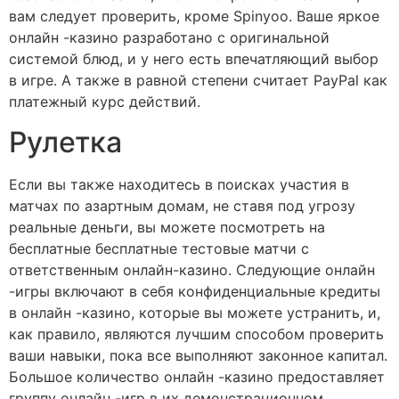
вам следует проверить, кроме Spinyoo. Ваше яркое
онлайн -казино разработано с оригинальной
системой блюд, и у него есть впечатляющий выбор
в игре. А также в равной степени считает PayPal как
платежный курс действий.
Рулетка
Если вы также находитесь в поисках участия в
матчах по азартным домам, не ставя под угрозу
реальные деньги, вы можете посмотреть на
бесплатные бесплатные тестовые матчи с
ответственным онлайн-казино. Следующие онлайн
-игры включают в себя конфиденциальные кредиты
в онлайн -казино, которые вы можете устранить, и,
как правило, являются лучшим способом проверить
ваши навыки, пока все выполняют законное капитал.
Большое количество онлайн -казино предоставляет
группу онлайн -игр в их демонстрационном