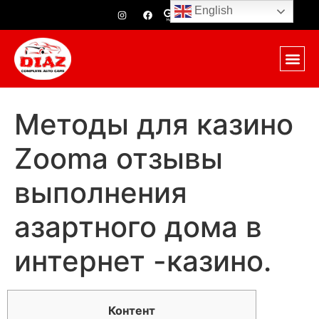
English
Методы для казино
Zooma отзывы
выполнения
азартного дома в
интернет -казино.
Контент