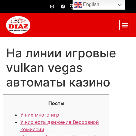
English
На линии игровые
vulkan vegas
автоматы казино
Посты
У них много игр
У них есть движение Верховной
комиссии