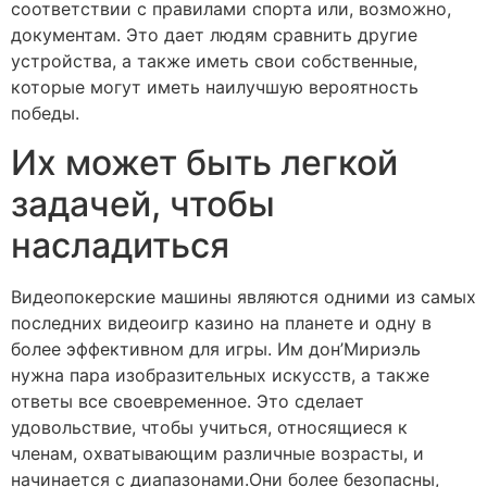
соответствии с правилами спорта или, возможно,
документам. Это дает людям сравнить другие
устройства, а также иметь свои собственные,
которые могут иметь наилучшую вероятность
победы.
Их может быть легкой
задачей, чтобы
насладиться
Видеопокерские машины являются одними из самых
последних видеоигр казино на планете и одну в
более эффективном для игры. Им дон’Мириэль
нужна пара изобразительных искусств, а также
ответы все своевременное. Это сделает
удовольствие, чтобы учиться, относящиеся к
членам, охватывающим различные возрасты, и
начинается с диапазонами.Они более безопасны,