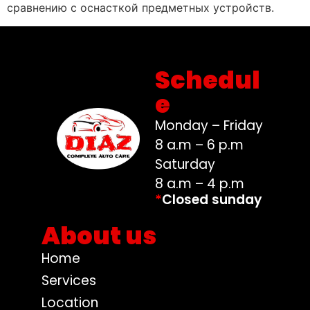
сравнению с оснасткой предметных устройств.
Schedul
e
Monday – Friday
8 a.m – 6 p.m
Saturday
8 a.m – 4 p.m
*
Closed sunday
About us
Home
Services
Location