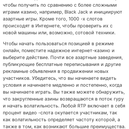
чтобы получить по сравнению с более сложными
играми казино, например, Black Jack и инициируют
азартные игры. Кроме того, 1000 -х слотов
происходят в Интернете, чтобы проверить их с
новой машины или, возможно, сотовой техники.
Чтобы начать пользоваться позицией в режиме
онлайн, поместите надежное интернет-казино и
выберите действие. Почти все азартные заведения,
публикующие бесплатные переписывания и другие
рекламные объявления в продвижении новых
участников. Убедитесь, что вы начинаете видеть
условия и начинаете медленно и постепенно, когда
вы начинаете играть. Вы также можете обнаружить,
что закругленные азины возвращаются в поток гуру
и начать волатильность. Любой RTP включает в себя
процент видео -слота окупается участникам, так
как волатильность определяет частоту которой, а
также в том, как возникают большие преимущества.