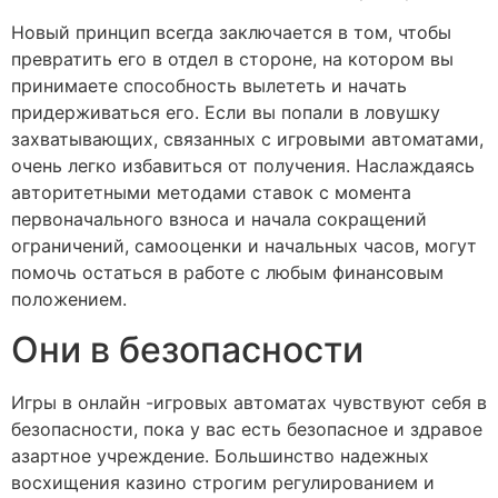
Новый принцип всегда заключается в том, чтобы
превратить его в отдел в стороне, на котором вы
принимаете способность вылететь и начать
придерживаться его. Если вы попали в ловушку
захватывающих, связанных с игровыми автоматами,
очень легко избавиться от получения. Наслаждаясь
авторитетными методами ставок с момента
первоначального взноса и начала сокращений
ограничений, самооценки и начальных часов, могут
помочь остаться в работе с любым финансовым
положением.
Они в безопасности
Игры в онлайн -игровых автоматах чувствуют себя в
безопасности, пока у вас есть безопасное и здравое
азартное учреждение. Большинство надежных
восхищения казино строгим регулированием и