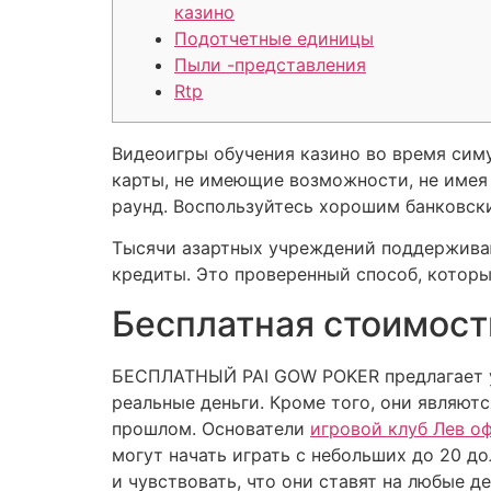
казино
Подотчетные единицы
Пыли -представления
Rtp
Видеоигры обучения казино во время сим
карты, не имеющие возможности, не имея 
раунд. Воспользуйтесь хорошим банковски
Тысячи азартных учреждений поддержива
кредиты.
Это проверенный способ, которы
Бесплатная стоимость
БЕСПЛАТНЫЙ PAI GOW POKER предлагает уч
реальные деньги. Кроме того, они являю
прошлом. Основатели
игровой клуб Лев о
могут начать играть с небольших до 20 д
и чувствовать, что они ставят на любые д