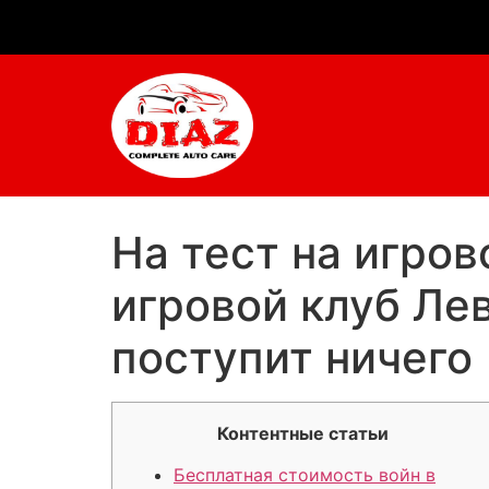
На тест на игро
игровой клуб Ле
поступит ничего
Контентные статьи
Бесплатная стоимость войн в