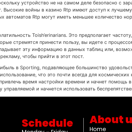
оскольку устройство не на самом деле безопасно с за
ет. Высокие войны в казино Rtp имеют доступ к лучшем
овых автоматов Rtp могут иметь меньшее количество н
латильность Toish’erinarians. Это предполагает частот
орые стремятся принести пользу, вы идете с процессо
ладывает эту информацию в данных таблиц или, возмо
рекламу, чтобы прийти в этот пост.
рибыль в Sporting, подавляющее большинство удовольс
о использование, что это почти всегда для космически
 привлечь время настройки времени и начнет помощь в
 управляемой и начнется использовать беспрепятствен
About 
Schedule
Home