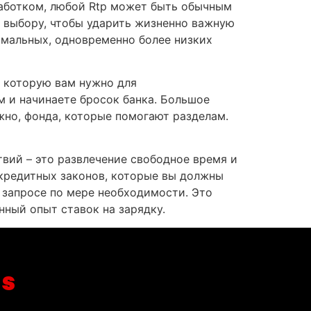
работком, любой Rtp может быть обычным
у выбору, чтобы ударить жизненно важную
ормальных, одновременно более низких
у, которую вам нужно для
м и начинаете бросок банка. Большое
жно, фонда, которые помогают разделам.
твий – это развлечение свободное время и
х кредитных законов, которые вы должны
 запросе по мере необходимости. Это
ный опыт ставок на зарядку.
us