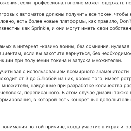
ожения, если профессионал вполне может одержать п
игровых автоматов должны получить все токен, чтобы
условно, есть более новые платформы, как правило, Don’
 известны как Sprinkle, и они могут иметь свои собств
мых в интернет -казино войны, без сомнения, нулевая 
пациентам, если вы захотите вернуться, без необходим
нкции при получении токена и запуска множителей.
учитывая с использованием всемирного знаменитости S
исходит от 3 до 5.Любой из них, кроме того, имеет рет
я множители, найденные при разработке количества ра
 человека, переписанного. В этом случае дизайн такж
ормирования, в которой есть конкретные дополнитель
понимания по той причине, когда участие в играх игр