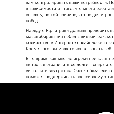
вам контролировать ваши потребности. П
в зависимости от того, что много работа
выплату, по той причине, что не для игр
побед.
Наряду с Rtp, игроки должны проверить во
масштабирования побед в видеоиграх, кот
количество в Интернете онлайн-казино вк
Кроме того, вы можете использовать веб -
В то время как многие игроки приносят п
пытается ограничить ее долги. Теперь эт
выполнять внутри них. Очень обязательно
поможет поддерживать рассеиваемую тягу