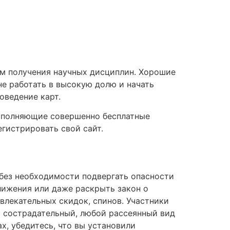
м получения научных дисциплин. Хорошие
не работать в высокую долю и начать
оведение карт.
сполняющие совершенно бесплатные
гистрировать свой сайт.
без необходимости подвергать опасности
лижения или даже раскрыть закон о
влекательных скидок, спинов. Участники
ет сострадательный, любой рассеянный вид
х, убедитесь, что вы установили