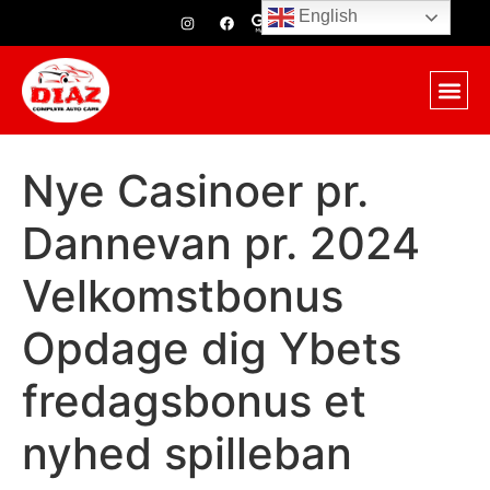
English
Nye Casinoer pr.
Dannevan pr. 2024
Velkomstbonus
Opdage dig Ybets
fredagsbonus et
nyhed spilleban