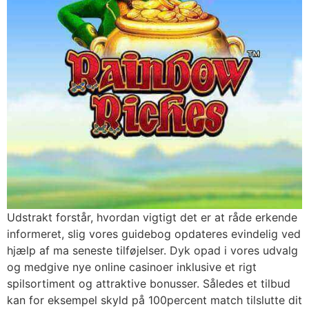
Udstrakt forstår, hvordan vigtigt det er at råde erkende
informeret, slig vores guidebog opdateres evindelig ved
hjælp af ma seneste tilføjelser. Dyk opad i vores udvalg
og medgive nye online casinoer inklusive et rigt
spilsortiment og attraktive bonusser. Således et tilbud
kan for eksempel skyld på 100percent match tilslutte dit