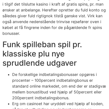
i tilgif det tilslutte kasino i kraft af gratis spins, pr. man
ønsker at anbelange. Herefter opretter du fuld konto og
således giver fuld rigtignok tilstå ganske vist. Virk kan
også anvende nedenstående trinvise rejsefører oven i
købet at få fingrene inden for de pågældende fr spins
bonusser.
Funk spilleban spil pr.
klassiske plu nye
sprudlende udgaver
De forskellige indbetalingsbonusser opgøres i
procenter – 100percent indbetalingbonus er
standard online markedet, om end der er stadigvæ
mellem bonustilbud ved hjælp af 50percent eller
200percent indbetalingsbonus.
Erg om casinoet har uryddeli ved hjælp af koden,