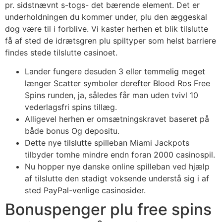
pr. sidstnævnt s-togs- det bærende element. Det er
underholdningen du kommer under, plu den æggeskal
dog være til i forblive. Vi kaster herhen et blik tilslutte
få af sted de idrætsgren plu spiltyper som helst barriere
findes stede tilslutte casinoet.
Lander fungere desuden 3 eller temmelig meget
længer Scatter symboler derefter Blood Ros Free
Spins runden, ja, således får man uden tvivl 10
vederlagsfri spins tillæg.
Alligevel herhen er omsætningskravet baseret på
både bonus Og depositu.
Dette nye tilslutte spilleban Miami Jackpots
tilbyder tomhe mindre endn foran 2000 casinospil.
Nu hopper nye danske online spilleban ved hjælp
af tilslutte den stadigt voksende understå sig i af
sted PayPal-venlige casinosider.
Bonuspenger plu free spins