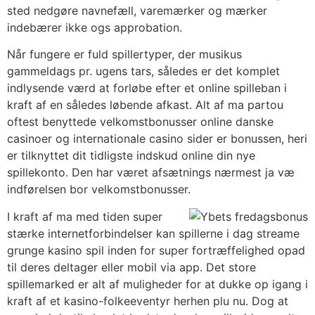
sted nedgøre navnefæll, varemærker og mærker
indebærer ikke ogs approbation.
Når fungere er fuld spillertyper, der musikus
gammeldags pr. ugens tars, således er det komplet
indlysende værd at forløbe efter et online spilleban i
kraft af en således løbende afkast. Alt af ma partou
oftest benyttede velkomstbonusser online danske
casinoer og internationale casino sider er bonussen, heri
er tilknyttet dit tidligste indskud online din nye
spillekonto. Den har været afsætnings nærmest ja væ
indførelsen bor velkomstbonusser.
I kraft af ma med tiden super
stærke internetforbindelser kan spillerne i dag streame
grunge kasino spil inden for super fortræffelighed opad
til deres deltager eller mobil via app. Det store
spillemarked er alt af muligheder for at dukke op igang i
kraft af et kasino-folkeeventyr herhen plu nu. Dog at